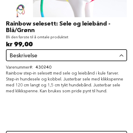
d
V
å
Gå
Rainbow selesett: Sele og leiebånd -
t
til
Blå/Grønn
f
begynnelsen
ô
Bli den første til å omtale produktet
av
r
kr 99,00
bildegalleri
t
i
Beskrivelse
l
h
Varenummer
430240
u
n
Rainbow step-in selesett med sele og leiebånd i kule farver.
d
Step-in hundesele og kobbel. Justerbar sele med klikkspenne
med 120 cm langt og 1,5 cm tykt hundebånd. Justerbar sele
G
med klikkspenne. Kan brukes som pride pynt til hund.
o
d
b
i
t
e
r
t