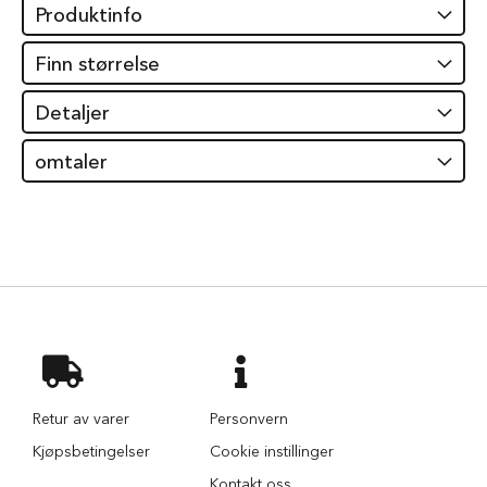
Produktinfo
i
l
h
Finn størrelse
u
n
Detaljer
d
T
omtaler
y
g
g
e
b
e
i
n
t
i
l
h
u
Retur av varer
Personvern
n
d
Kjøpsbetingelser
Cookie instillinger
Kontakt oss