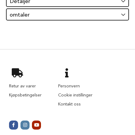
Detaljer
i
l
omtaler
h
u
n
d
T
y
g
g
e
b
e
i
Retur av varer
Personvern
n
t
Kjøpsbetingelser
Cookie instillinger
i
l
Kontakt oss
h
u
n
d