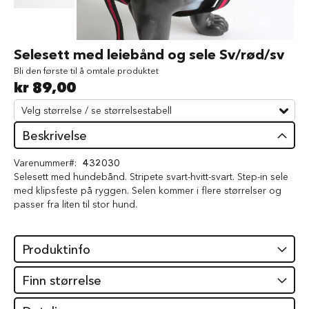
d
V
å
Gå
Selesett med leiebånd og sele Sv/rød/sv
t
til
f
Bli den første til å omtale produktet
begynnelsen
ô
kr 89,00
av
r
bildegalleri
t
i
l
Beskrivelse
h
u
Varenummer
432030
n
Selesett med hundebånd. Stripete svart-hvitt-svart. Step-in sele
d
med klipsfeste på ryggen. Selen kommer i flere størrelser og
passer fra liten til stor hund.
G
o
d
b
Produktinfo
i
t
Finn størrelse
e
r
t