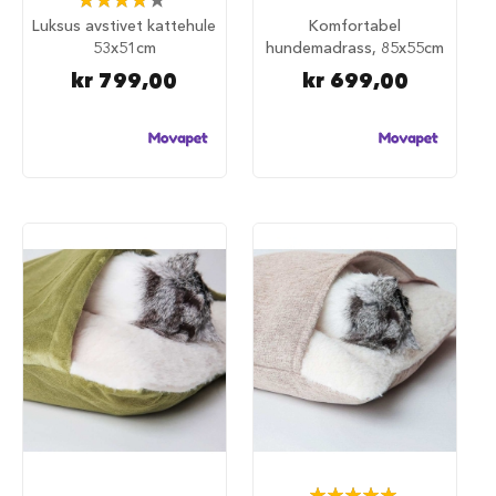
S
83%
a
Luksus avstivet kattehule
Komfortabel
l
53x51cm
hundemadrass, 85x55cm
g
kr 799,00
kr 699,00
p
å
h
u
n
d
e
m
a
t
H
u
n
d
e
b
u
r
H
Rating: