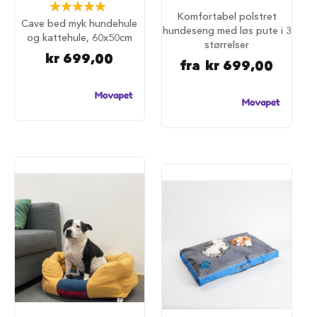
Rating:
a
Komfortabel polstret
100%
r
Cave bed myk hundehule
hundeseng med løs pute i 3
e
og kattehule, 60x50cm
størrelser
h
kr 699,00
u
fra
kr 699,00
n
d
e
b
u
r
T
r
a
n
s
p
o
r
t
b
u
r
t