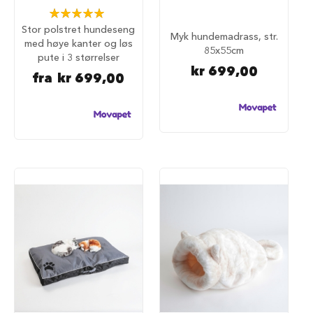
Rating:
i
100%
l
Stor polstret hundeseng
h
Myk hundemadrass, str.
med høye kanter og løs
u
85x55cm
pute i 3 størrelser
n
kr 699,00
d
fra
kr 699,00
T
i
l
b
e
h
ø
r
t
i
l
h
u
n
d
e
b