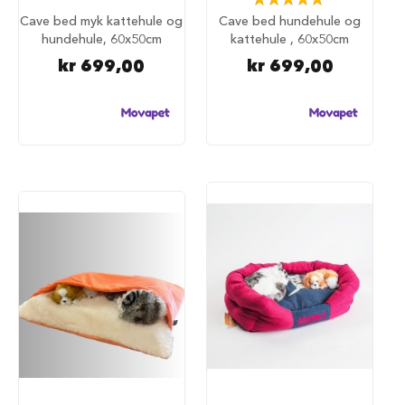
u
100%
Cave bed myk kattehule og
Cave bed hundehule og
n
hundehule, 60x50cm
kattehule , 60x50cm
d
e
kr 699,00
kr 699,00
b
u
r
t
i
l
b
i
l
S
a
m
m
e
n
l
e
g
g
b