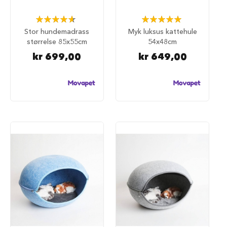
u
r
Rating:
Rating:
93%
100%
M
Stor hundemadrass
Myk luksus kattehule
a
størrelse 85x55cm
54x48cm
d
kr 699,00
kr 649,00
r
a
s
s
t
i
l
h
u
n
d
e
b
u
r
H
u
n