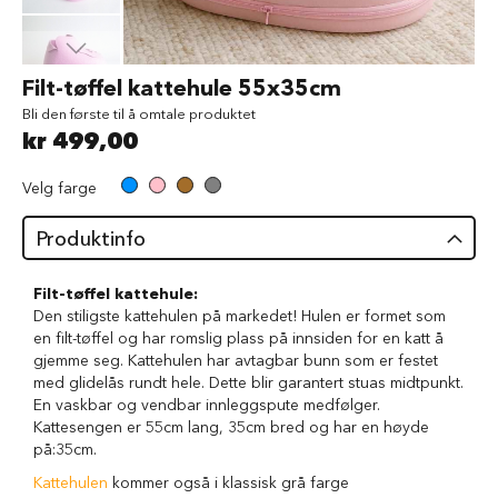
d
V
å
Gå
Filt-tøffel kattehule 55x35cm
t
til
f
Bli den første til å omtale produktet
begynnelsen
ô
kr 499,00
av
r
bildegalleri
t
Velg farge
i
l
h
Produktinfo
u
n
d
Filt-tøffel kattehule:
Den stiligste kattehulen på markedet! Hulen er formet som
G
en filt-tøffel og har romslig plass på innsiden for en katt å
o
gjemme seg. Kattehulen har avtagbar bunn som er festet
d
med glidelås rundt hele. Dette blir garantert stuas midtpunkt.
b
En vaskbar og vendbar innleggspute medfølger.
i
Kattesengen er 55cm lang, 35cm bred og har en høyde
t
på:35cm.
e
r
Kattehulen
kommer også i klassisk grå farge
t