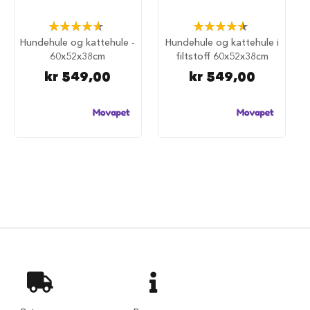
d
e
Rating:
Rating:
g
93%
91%
Hundehule og kattehule -
Hundehule og kattehule i
j
e
60x52x38cm
filtstoff 60x52x38cm
r
kr 549,00
kr 549,00
d
e
r
H
u
n
d
e
g
j
e
r
d
e
r
o
g
g