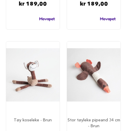
u
kr 189,00
kr 189,00
r
M
a
d
r
a
s
s
t
i
l
h
u
n
d
e
b
u
r
H
Tøy koseleke - Brun
Stor tøyleke pipeand 34 cm
u
- Brun
n