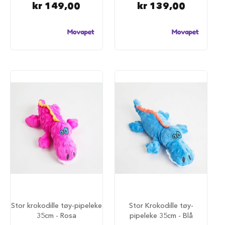
r
kr 149,00
kr 139,00
R
e
i
s
e
m
e
d
h
u
n
d
A
n
b
e
f
a
l
t
Stor krokodille tøy-pipeleke
Stor Krokodille tøy-
r
35cm - Rosa
pipeleke 35cm - Blå
e