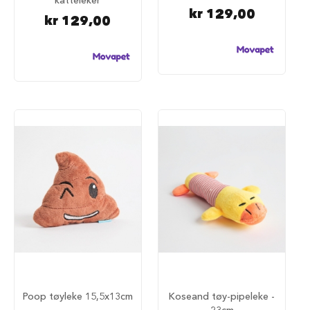
katteleker
e
kr 129,00
r
kr 129,00
H
u
n
d
p
å
f
l
y
H
u
n
d
e
s
e
n
g
H
Poop tøyleke 15,5x13cm
Koseand tøy-pipeleke -
u
23cm