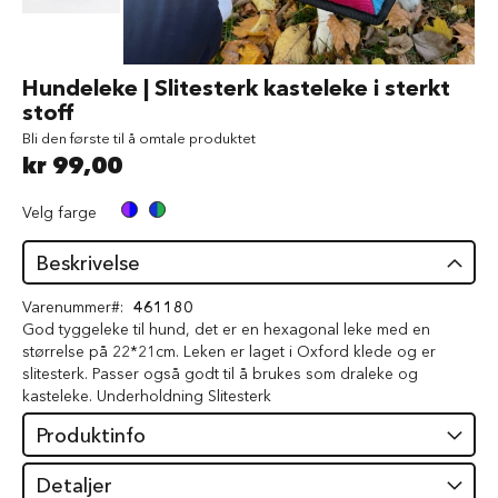
d
V
å
Gå
Hundeleke | Slitesterk kasteleke i sterkt
t
til
stoff
f
begynnelsen
ô
Bli den første til å omtale produktet
av
r
kr 99,00
bildegalleri
t
i
l
Velg farge
h
u
Beskrivelse
n
d
Varenummer
461180
God tyggeleke til hund, det er en hexagonal leke med en
G
størrelse på 22*21cm. Leken er laget i Oxford klede og er
o
slitesterk. Passer også godt til å brukes som draleke og
d
b
kasteleke. Underholdning Slitesterk
i
Produktinfo
t
e
r
Detaljer
t