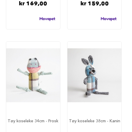
d
kr 169,00
kr 159,00
e
g
j
e
r
d
e
r
H
u
n
d
e
g
j
e
r
d
e
r
o
Tøy koseleke 34cm - Frosk
Tøy koseleke 38cm - Kanin
g
g