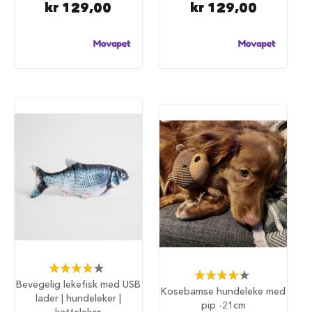
kr 129,00
kr 129,00
e
r
H
u
n
d
e
v
e
s
k
e
r
H
u
n
d
e
s
Rating:
Rating:
e
77%
Bevegelig lekefisk med USB
87%
k
Kosebamse hundeleke med
lader | hundeleker |
k
pip -21cm