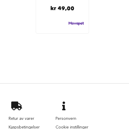
a
d
kr 49,00
r
a
s
s
B
u
r
m
a
d
r
a
s
s
e
r
H
u
n
Retur av varer
Personvern
d
e
Kjøpsbetingelser
Cookie instillinger