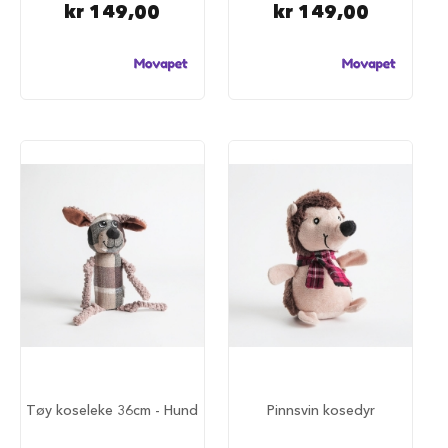
kr 149,00
kr 149,00
r
i
n
d
e
r
H
u
n
d
e
h
u
s
B
i
l
u
t
s
Tøy koseleke 36cm - Hund
Pinnsvin kosedyr
t
y