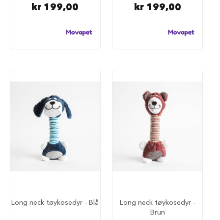
u
kr 199,00
kr 199,00
n
d
e
b
u
r
t
i
l
b
i
l
S
a
m
m
e
n
l
e
g
Long neck tøykosedyr - Blå
Long neck tøykosedyr -
g
Brun
b