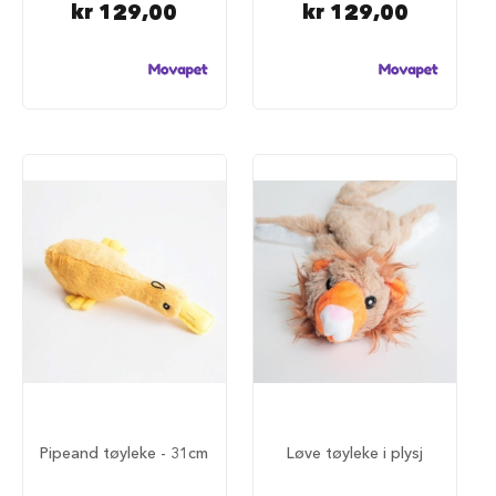
i
kr 129,00
kr 129,00
s
e
t
i
l
b
e
h
ø
r
B
i
l
b
u
r
h
u
n
d
Pipeand tøyleke - 31cm
Løve tøyleke i plysj
S
i