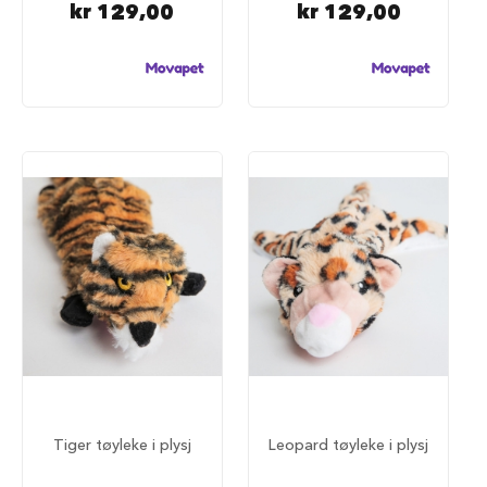
kr 129,00
kr 129,00
k
k
e
r
h
e
t
i
b
i
l
e
n
S
e
t
e
b
e
s
k
Tiger tøyleke i plysj
Leopard tøyleke i plysj
y
t
t