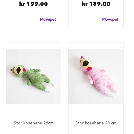
kr 199,00
kr 189,00
i
l
h
u
n
d
T
i
l
b
e
h
ø
r
t
i
l
h
u
n
d
Stor kosehane 28cm
Stor kosehane 28 cm
e
b