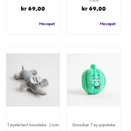
n
kr 69,00
kr 69,00
d
e
h
u
l
e
r
F
l
u
f
f
y
h
u
n
d
e
s
e
n
Tøyelefant koseleke- 23cm
Gresskar Tøy-pipeleke
g
e