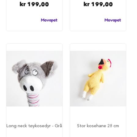
kr 199,00
kr 199,00
a
r
e
h
u
n
d
e
b
u
r
T
r
a
n
s
p
o
r
t
b
u
Long neck tøykosedyr - Grå
Stor kosehane 28 cm
r
t