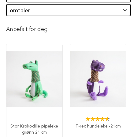
i
omtaler
l
h
u
n
Anbefalt for deg
d
T
y
g
g
e
b
e
i
n
t
i
l
h
u
Rating:
n
93%
d
Stor Krokodille pipeleke
T-rex hundeleke -21cm
grønn 21 cm