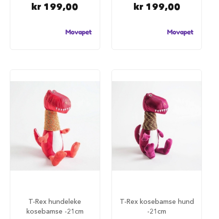
S
kr 199,00
kr 199,00
a
l
g
p
å
h
u
n
d
e
m
a
t
H
u
n
d
e
b
u
r
T-Rex hundeleke
T-Rex kosebamse hund
kosebamse -21cm
-21cm
H