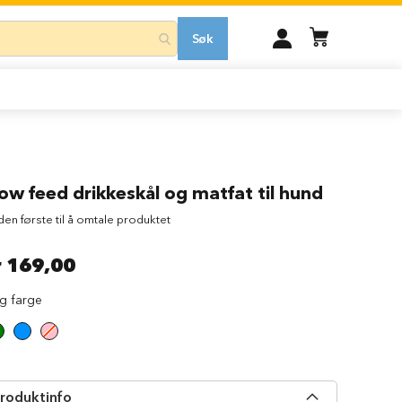
MIN
Søk
KONTO
ow feed drikkeskål og matfat til hund
 den første til å omtale produktet
r 169,00
lg farge
roduktinfo