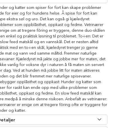
nder og katter som spiser for fort kan skape problemer
e for eier og for hundens helse. Å spise for fort kan
pe ekstra søl og uro. Det kan også gi kjæledyret
oblemer som oppblåsthet, oppkast og fedme. Vetrinærer
enige om at tregere fôring er tryggere, denne duo-skålen
 en enkel og praktisk løsning til problemet. To-i-en: Det er
slow feed matskål og en vannskål. Det er nesten alltid
ktisk med en to-i-en skål, kjæledyret trenger jo gjerne
de mat og vann ved samme måltid. Fremmer naturlige
sevaner: Kjæledyret må jakte og jobbe mer for maten, det
ikke vanlig for voksne dyr i naturen å få maten sin servert
r dag. Ved at hunden må jobbe litt for maten aktiveres
den og det blir fremmet mer naturlige spisevaner.
rebygger opplåsthet og oppkast: Hunder og katter som
iser for raskt kan ende opp med ulike problemer som
pblåsthet, oppkast og fedme. En slow feed matskål kan
re medpå å minske denne risikoen. Anbefalt av vetrinærer:
erinærer er enige om at tregere fôring ofte er tryggere for
der og katter.
etaljer