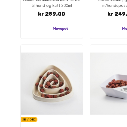
tilbehør
til hund og katt 200ml
m/hundepose
Forautomater
kr 289,00
kr 249
Drikkefontener
Hundeklær
Hundedekken
Regndekken
Hundegensere
Potesokker
Hundesko
Redningsvester
Bandanas
og
sløyfer
Hundekostymer
Hundens
luftetur
SE VIDEO
Komplette