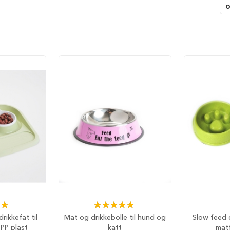
o
Rating:
0%
100%
rikkefat til
Mat og drikkebolle til hund og
Slow feed 
 PP plast
katt
matf