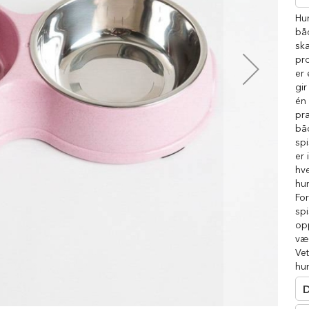
□
Hu
båd
ska
pr
er 
gir
én 
pra
bå
spi
er 
hve
hun
Fo
sp
op
væ
Vet
hun
D