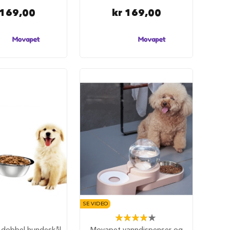
 169,00
kr 169,00
SE VIDEO
Rating:
80%
 dobbel hundeskål
Movapet vanndispenser og