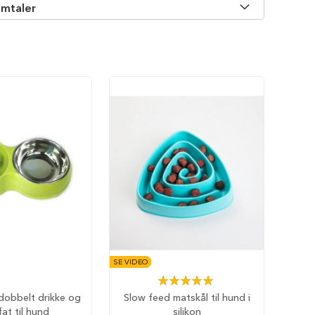
mtaler
SE VIDEO
Rating:
100%
dobbelt drikke og
Slow feed matskål til hund i
at til hund
silikon