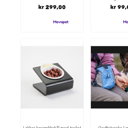
hundesenger
kr 299,00
kr 99,
Åpne
hundesenger
Hundemadrass
Burmadrasser
Hundetepper
og
hundematter
Hundens
matplass
Hundeskåler
Drikkeflasker
Slow
feeder
hund
Fôrbeholder
og
annet
Lekker keramikkskål med trefot
Godbitveske | 