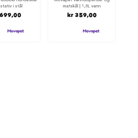
tativ i stål
matskål | 1,8L vann
 699,00
kr 359,00