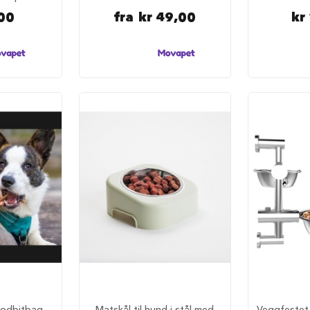
00
fra
kr 49,00
kr
godbitbag
Matskål til hund i stål med
Veggfestet