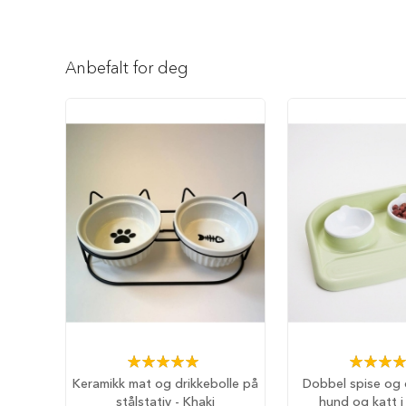
Reise
Gå
med
til
hund
begynnelsen
Anbefalt
av
Anbefalt for deg
reisetilbehør
bildegalleri
Bilbur
hund
Sikkerhet
i
bilen
Setebeskytter
Hundevesker
Hundesekker
Hund
på
fly
Hundeseng
Rating:
Rating:
Hundehuler
100%
10
Keramikk mat og drikkebolle på
Dobbel spise og d
stålstativ - Khaki
hund og katt i
Fluffy