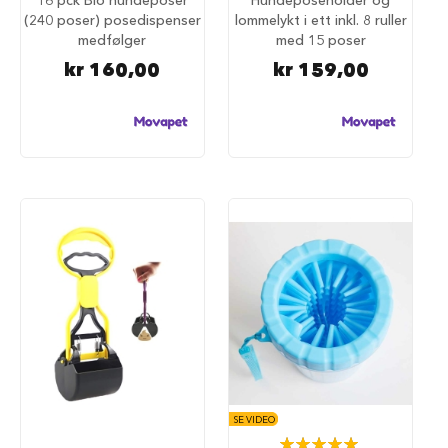
16 pck Bio hundeposer
Hundeposeholder og
i
(240 poser) posedispenser
lommelykt i ett inkl. 8 ruller
l
medfølger
med 15 poser
h
kr 160,00
kr 159,00
u
n
d
T
i
l
b
e
h
ø
r
t
i
l
h
u
n
d
e
SE VIDEO
b
Rating: