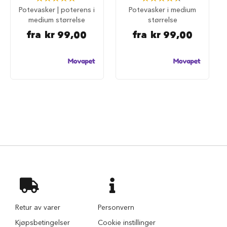
d
100%
90%
Potevasker | poterens i
Potevasker i medium
e
medium størrelse
størrelse
g
j
fra
kr 99,00
fra
kr 99,00
e
r
d
e
r
H
u
n
d
e
g
j
e
r
d
e
r
o
Retur av varer
Personvern
g
Kjøpsbetingelser
Cookie instillinger
g