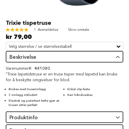
d
V
å
Gå
Trixie tispetruse
t
til
f
Rating:
1
Anmeldelse
Skriv omtale
begynnelsen
ô
100
100
% of
kr 79,00
av
r
bildegalleri
t
i
l
Beskrivelse
h
u
Varenummer
481080
n
"Trixie løpetidstruse er en truse tisper med løpetid kan bruke
d
for å beskytte omgivelser for blod.
G
Brukes med truseinnlegg
Enkel clip-feste
o
3 innlegg inkludert
Kan håndvaskes.
d
Elastisk og justerbart belte gjør at
b
trusen sitter perfekt
i
t
Produktinfo
e
r
t