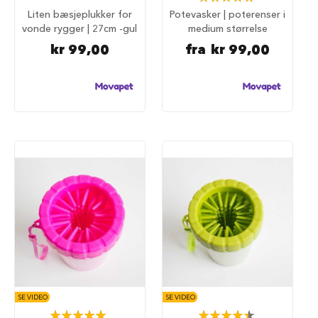
u
100%
Liten bæsjeplukker for
Potevasker | poterenser i
r
vonde rygger | 27cm -gul
medium størrelse
M
kr 99,00
fra
kr 99,00
a
d
r
a
s
s
t
i
l
h
u
n
d
e
b
u
r
H
u
SE VIDEO
SE VIDEO
n
Rating:
Rating: