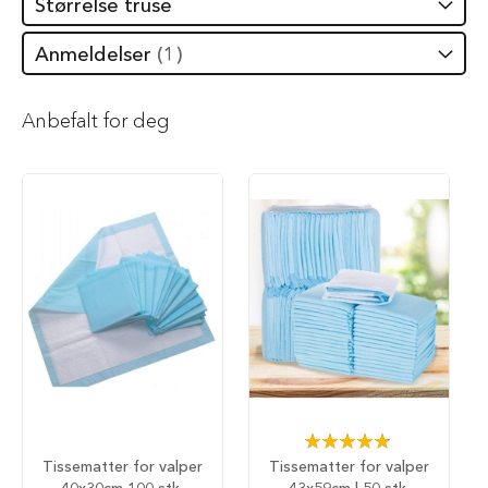
Størrelse truse
i
l
Anmeldelser
1
h
u
n
d
Anbefalt for deg
T
y
g
g
e
b
e
i
n
t
i
l
h
u
n
Rating:
d
98%
Tissematter for valper
Tissematter for valper