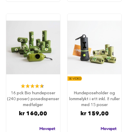
a
r
e
h
u
n
d
e
b
u
r
T
r
a
SE VIDEO
n
Rating:
s
93%
16 pck Bio hundeposer
Hundeposeholder og
p
(240 poser) posedispenser
lommelykt i ett inkl. 8 ruller
o
medfølger
med 15 poser
r
t
kr 160,00
kr 159,00
b
u
r
t