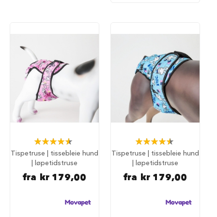
u
n
d
e
b
u
r
t
i
l
b
i
l
S
a
Rating:
Rating:
m
92%
91%
Tispetruse | tissebleie hund
Tispetruse | tissebleie hund
m
e
| løpetidstruse
| løpetidstruse
n
fra
kr 179,00
fra
kr 179,00
l
e
g
g
b