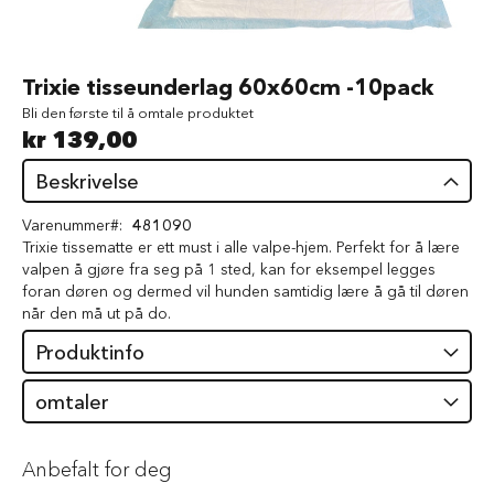
d
V
å
Gå
Trixie tisseunderlag 60x60cm -10pack
t
til
f
Bli den første til å omtale produktet
begynnelsen
ô
kr 139,00
av
r
bildegalleri
t
Beskrivelse
i
l
Varenummer
481090
h
Trixie tissematte er ett must i alle valpe-hjem. Perfekt for å lære
u
valpen å gjøre fra seg på 1 sted, kan for eksempel legges
n
d
foran døren og dermed vil hunden samtidig lære å gå til døren
når den må ut på do.
G
Produktinfo
o
d
b
omtaler
i
t
e
Anbefalt for deg
r
t