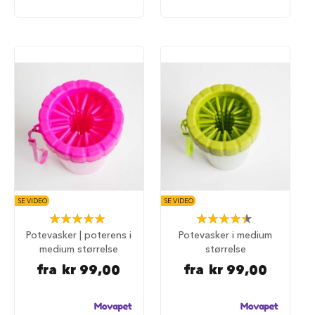
u
r
M
a
d
r
a
s
s
t
i
l
h
u
n
SE VIDEO
SE VIDEO
d
Rating:
Rating:
e
100%
90%
b
Potevasker | poterens i
Potevasker i medium
u
medium størrelse
størrelse
r
fra
kr 99,00
fra
kr 99,00
H
u
n