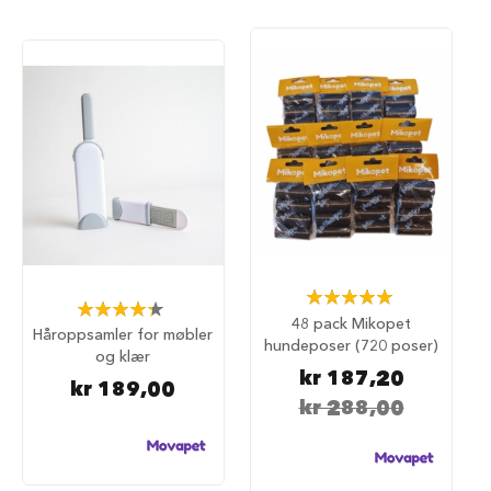
S
a
l
g
p
å
h
u
n
d
e
m
a
t
Rating:
H
Rating:
100%
u
48 pack Mikopet
87%
Håroppsamler for møbler
n
hundeposer (720 poser)
og klær
d
kr 187,20
e
kr 189,00
b
kr 288,00
u
r
H