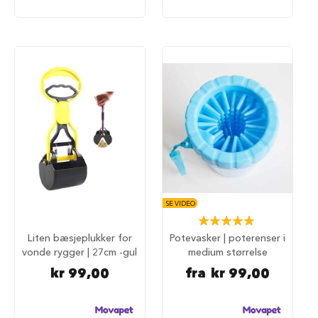
i
l
h
u
n
d
T
i
l
b
e
h
ø
r
t
SE VIDEO
i
Rating:
l
100%
Liten bæsjeplukker for
Potevasker | poterenser i
h
vonde rygger | 27cm -gul
medium størrelse
u
n
kr 99,00
fra
kr 99,00
d
e
b