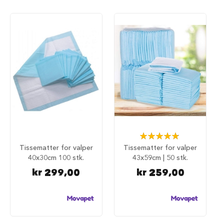
i
l
h
u
n
d
T
y
g
g
e
b
e
i
Rating:
n
98%
Tissematter for valper
Tissematter for valper
t
40x30cm 100 stk.
43x59cm | 50 stk.
i
l
kr 299,00
kr 259,00
h
u
n
d