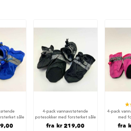
Rat
tøtende
4-pack vannavstøtende
4-pack vann
sterket såle
potesokker med forsterket såle
med fo
19,00
fra
kr 219,00
fra