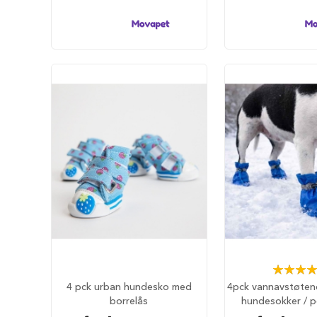
hundesenger
Åpne
hundesenger
Hundemadrass
Burmadrasser
Hundetepper
og
hundematter
Hundens
matplass
Hundeskåler
Drikkeflasker
Slow
feeder
hund
Rating:
Fôrbeholder
90
4 pck urban hundesko med
4pck vannavstøten
og
borrelås
hundesokker / 
annet