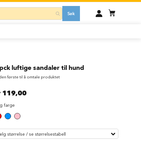
MIN
Søk
KONTO
pck luftige sandaler til hund
 den første til å omtale produktet
r 119,00
lg farge