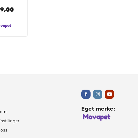
89,00
Eget merke
:
ern
nstillinger
 oss