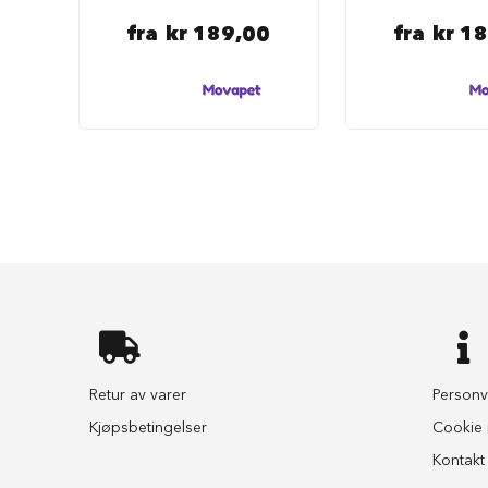
selesett
til
fra
kr 189,00
fra
kr 1
hund
Hundebånd
Klassiske
hundebånd
Elastiske
Stållenke
To
håndgrep
Hundetrening
Bånd
til
flere
hunder
Retur av varer
Personv
Hundeseler
Kjøpsbetingelser
Cookie i
Hundehalsbånd
Kontakt
Flexibånd