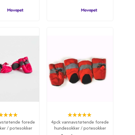
ing:
Rating:
100%
100%
vstøtende forede
4pck vannavstøtende forede
er / potesokker
hundesokker / potesokker