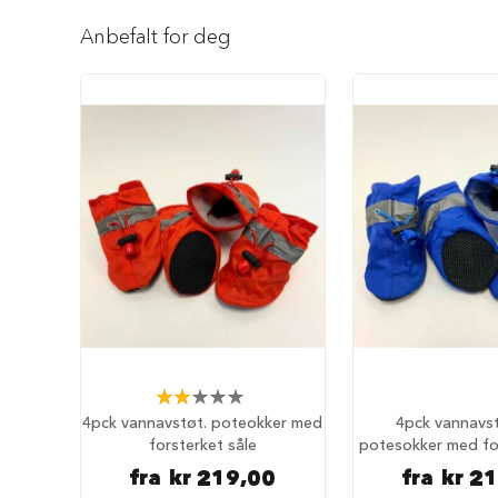
Reise
Gå
med
til
Anbefalt for deg
hund
begynnelsen
Anbefalt
av
reisetilbehør
bildegalleri
Bilbur
hund
Sikkerhet
i
bilen
Setebeskytter
Hundevesker
Hundesekker
Hund
på
Rating:
fly
40%
4pck vannavstøt. poteokker med
4pck vannavs
Hundeseng
forsterket såle
potesokker med for
Hundehuler
fra
kr 219,00
fra
kr 2
Fluffy