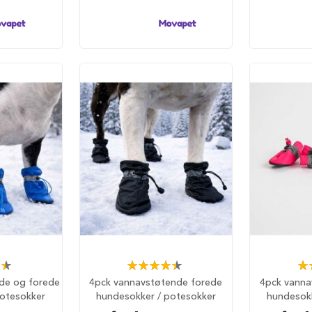
Rating:
Rat
%
90%
de og forede
4pck vannavstøtende forede
4pck vanna
potesokker
hundesokker / potesokker
hundesokk