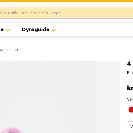
ge
Dyreguide
ler til hund
4 
Bli
k
Ve