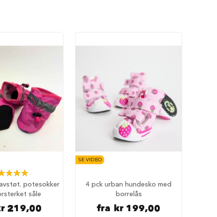
SE VIDEO
ing:
100%
avstøt. potesokker
4 pck urban hundesko med
rsterket såle
borrelås
kr 219,00
fra
kr 199,00