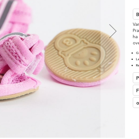
□
B
Va
Pra
ha 
ov
G
L
Re
P
F
o