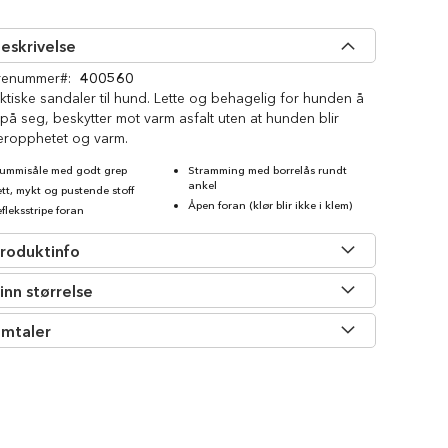
eskrivelse
renummer
400560
ktiske sandaler til hund. Lette og behagelig for hunden å
på seg, beskytter mot varm asfalt uten at hunden blir
eropphetet og varm.
ummisåle med godt grep
Stramming med borrelås rundt
ankel
ett, mykt og pustende stoff
Åpen foran (klør blir ikke i klem)
fleksstripe foran
roduktinfo
inn størrelse
mtaler