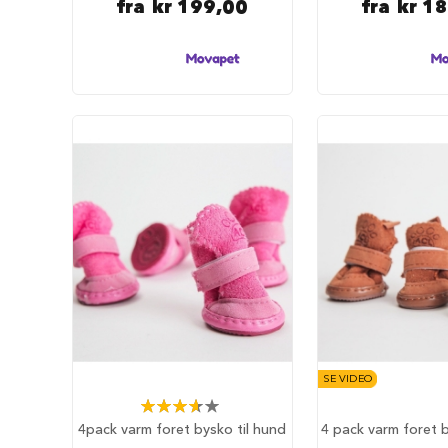
fra
kr 199,00
fra
kr 1
tilbehør
Forautomater
Drikkefontener
Hundeklær
Hundedekken
Regndekken
Hundegensere
Potesokker
Hundesko
Redningsvester
Bandanas
og
sløyfer
Hundekostymer
SE VIDEO
Hundens
Rating:
luftetur
73%
4pack varm foret bysko til hund
4 pack varm foret b
Komplette