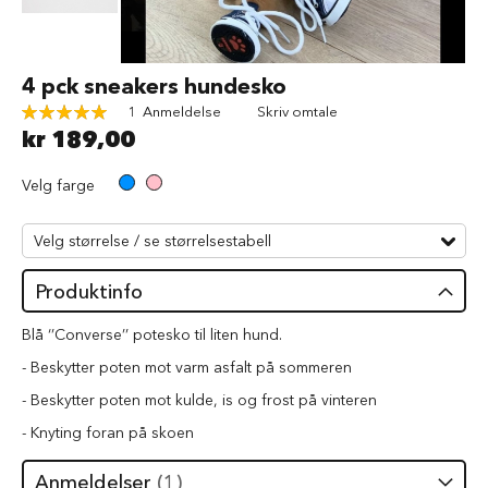
d
V
å
Gå
4 pck sneakers hundesko
t
til
f
Rating:
1
Anmeldelse
Skriv omtale
begynnelsen
ô
100
100
% of
kr 189,00
av
r
bildegalleri
t
Velg farge
i
l
h
u
n
d
Produktinfo
G
Blå ‘’Converse’’ potesko til liten hund.
o
d
- Beskytter poten mot varm asfalt på sommeren
b
- Beskytter poten mot kulde, is og frost på vinteren
i
t
- Knyting foran på skoen
e
r
Anmeldelser
1
t