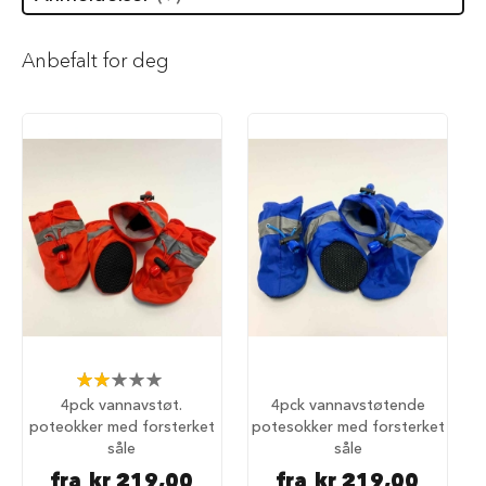
i
l
h
Anbefalt for deg
u
n
d
T
y
g
g
e
b
e
i
n
t
i
l
Rating:
h
40%
4pck vannavstøt.
4pck vannavstøtende
u
poteokker med forsterket
potesokker med forsterket
n
d
såle
såle
fra
kr 219,00
fra
kr 219,00