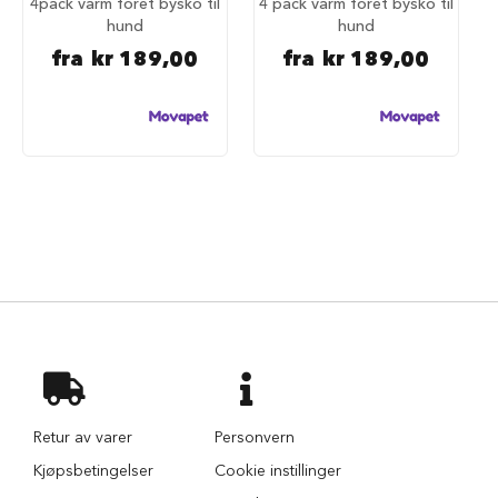
4pack varm foret bysko til
4 pack varm foret bysko til
d
hund
hund
e
g
fra
kr 189,00
fra
kr 189,00
j
e
r
d
e
r
H
u
n
d
e
g
j
e
r
d
e
r
Retur av varer
Personvern
o
Kjøpsbetingelser
Cookie instillinger
g
g