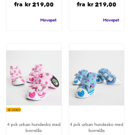
u
fra
kr 219,00
fra
kr 219,00
n
d
e
b
u
r
t
i
l
b
i
l
S
a
m
m
e
n
SE VIDEO
l
e
g
4 pck urban hundesko med
4 pck urban hundesko med
g
borrelås
borrelås
b