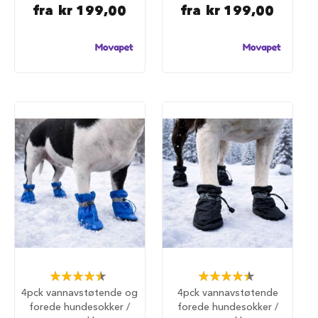
a
fra
kr 199,00
fra
kr 199,00
r
e
h
u
n
d
e
b
u
r
T
r
a
n
s
p
o
r
t
Rating:
Rating:
b
90%
90%
u
4pck vannavstøtende og
4pck vannavstøtende
r
forede hundesokker /
forede hundesokker /
t