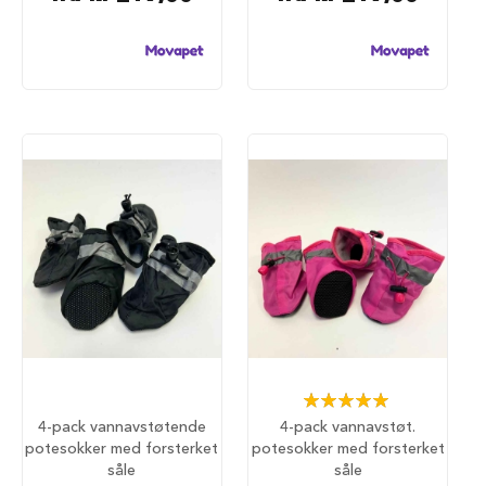
S
a
l
g
p
å
h
u
n
d
e
m
a
t
H
u
n
d
e
b
Rating:
u
100%
4-pack vannavstøtende
4-pack vannavstøt.
r
potesokker med forsterket
potesokker med forsterket
såle
såle
H