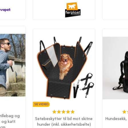
SE VIDEO
Rating:
Rat
trillebag og
100%
Setebeskytter til bil mot skitne
Hundesekk, 
 og katt
hunder (inkl. sikkerhetsbelte)
1cm