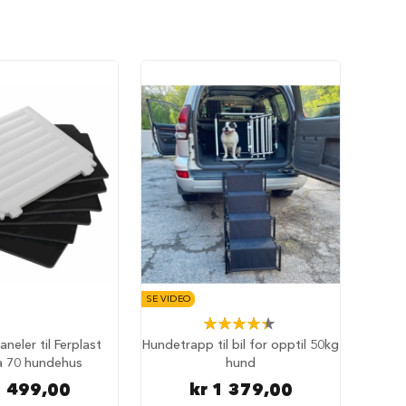
SE VIDEO
Rating:
89%
aneler til Ferplast
Hundetrapp til bil for opptil 50kg
a 70 hundehus
hund
1 499,00
kr 1 379,00