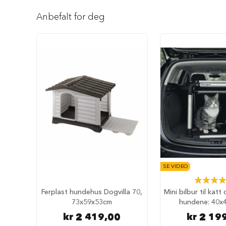
Reise
Gå
med
til
Anbefalt for deg
hund
begynnelsen
Anbefalt
av
reisetilbehør
bildegalleri
Bilbur
hund
Sikkerhet
i
bilen
Setebeskytter
Hundevesker
Hundesekker
Hund
SE VIDEO
på
Rating:
fly
98
Ferplast hundehus Dogvilla 70,
Mini bilbur til kat
Hundeseng
73x59x53cm
hundene: 40x
Hundehuler
kr 2 419,00
kr 2 19
Fluffy