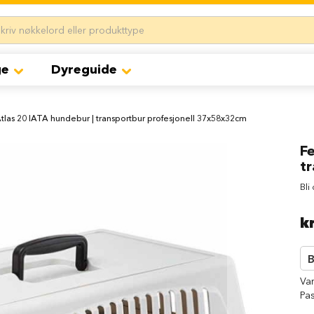
ge
Dyreguide
Atlas 20 IATA hundebur | transportbur profesjonell 37x58x32cm
Fe
t
Bli
k
B
Va
Pas