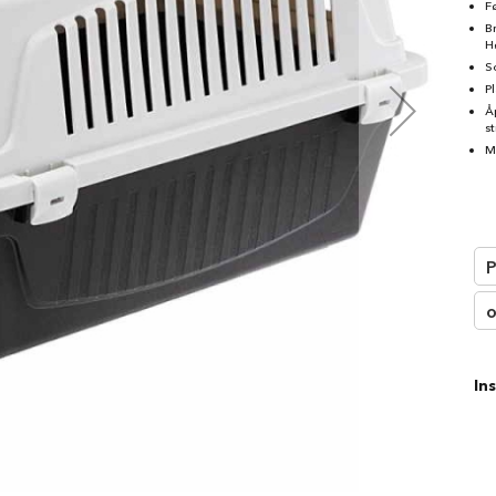
□
F
B
H
S
P
Å
st
M
P
o
In