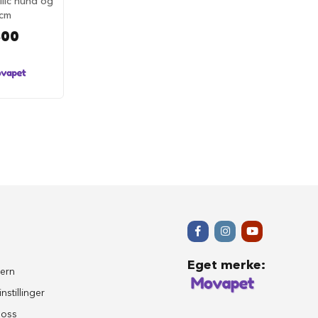
lic hund og
7cm
,00
Eget merke
:
ern
nstillinger
 oss