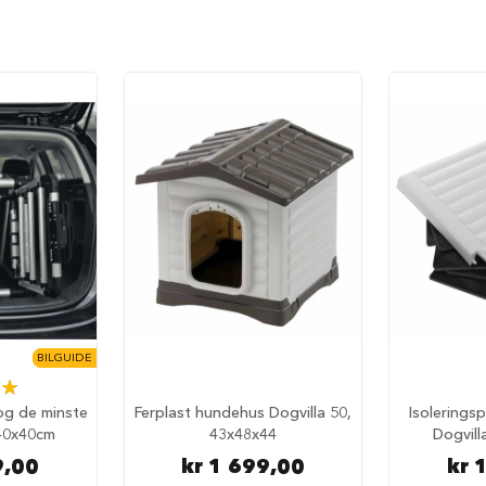
BILGUIDE
%
t og de minste
Ferplast hundehus Dogvilla 50,
Isoleringsp
40x40cm
43x48x44
Dogvill
9,00
kr 1 699,00
kr 