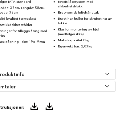
ølger IATA standard
toveis låsesystem med
sikkerhetsblokk
redde: 37cm, Lengde: 58cm,
øyde: 32cm
Ergonomisk løftehåndtak
olid kvalitet termoplast
Buret har huller for skrufesting av
lokket
lastikkdekket ståldør
Klar for montering av hjul
pninger for tilleggslåsing med
(medfølger ikke)
rips
Maks kapasitet 8kg
askeåpning i dør: 19x19mm
Egenvekt bur: 2,03kg
roduktinfo
mtaler
struksjoner: