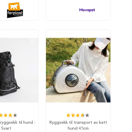
ing:
Rating:
87%
73%
ryggsekk til hund -
Ryggsekk til transport av katt
Svart
hund 45cm