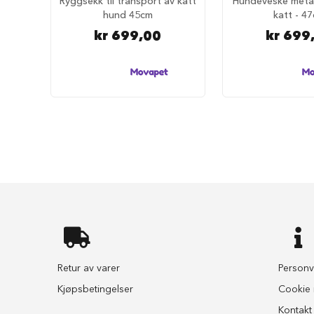
Ryggsekk til transport av katt
Hundeveske metal
selesett
hund 45cm
katt - 4
til
hund
kr 699,00
kr 699
Hundebånd
Klassiske
hundebånd
Elastiske
Stållenke
To
håndgrep
Hundetrening
Bånd
til
flere
hunder
Hundeseler
Retur av varer
Personv
Hundehalsbånd
Kjøpsbetingelser
Cookie i
Flexibånd
Kontakt