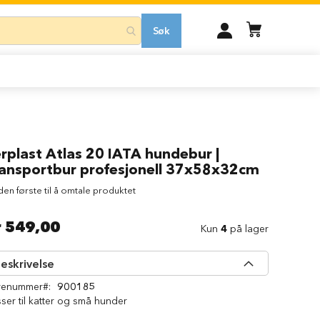
MIN
Søk
KONTO
rplast Atlas 20 IATA hundebur |
ransportbur profesjonell 37x58x32cm
 den første til å omtale produktet
r 549,00
Kun
4
på lager
eskrivelse
renummer
900185
ser til katter og små hunder