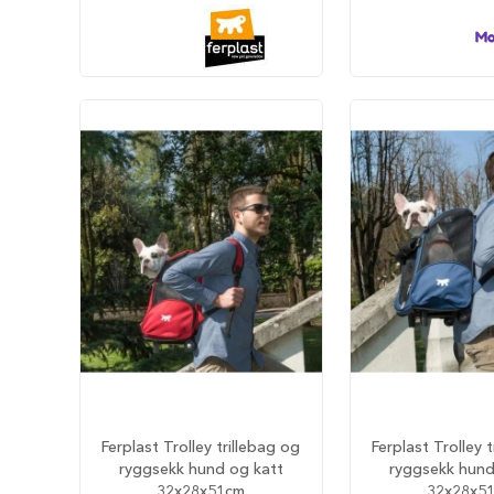
hundesenger
Åpne
hundesenger
Hundemadrass
Burmadrasser
Hundetepper
og
hundematter
Hundens
matplass
Hundeskåler
Drikkeflasker
Slow
feeder
hund
Fôrbeholder
Ferplast Trolley trillebag og
Ferplast Trolley 
og
ryggsekk hund og katt
ryggsekk hund
annet
32x28x51cm
32x28x5