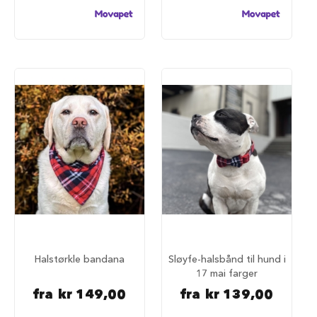
S
a
l
g
p
å
h
u
n
d
e
m
a
t
H
u
n
d
e
b
Halstørkle bandana
Sløyfe-halsbånd til hund i
u
17 mai farger
r
fra
kr 149,00
fra
kr 139,00
H