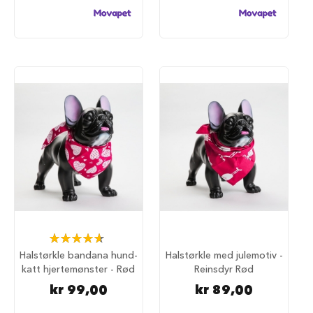
i
l
h
u
n
d
T
i
l
b
e
h
ø
r
t
i
l
Rating:
h
93%
u
Halstørkle bandana hund-
Halstørkle med julemotiv -
n
katt hjertemønster - Rød
Reinsdyr Rød
d
kr 99,00
kr 89,00
e
b