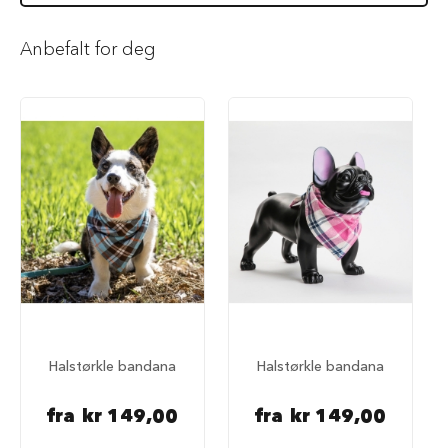
i
l
Anbefalt for deg
h
u
n
d
T
y
g
g
e
b
e
i
n
t
i
l
h
Halstørkle bandana
Halstørkle bandana
u
n
d
fra
kr 149,00
fra
kr 149,00