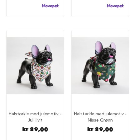
u
r
M
a
d
r
a
s
s
t
i
l
h
u
n
d
e
b
u
r
Halstørkle med julemotiv -
Halstørkle med julemotiv -
Jul Hvit
Nisse Grønn
H
kr 89,00
kr 89,00
u
n