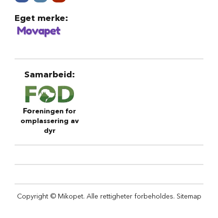
r
i
Eget merke
:
n
d
e
r
H
Samarbeid
:
u
n
d
e
Fo
reningen for
h
u
omplassering av
s
dyr
B
i
l
u
t
s
Copyright © Mikopet. Alle rettigheter forbeholdes.
Sitemap
t
y