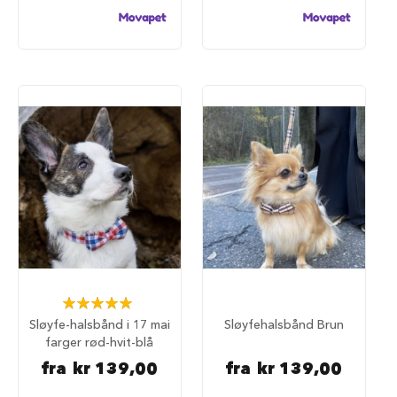
u
n
d
e
b
u
r
t
i
l
b
i
l
S
a
m
m
e
Rating:
n
100%
Sløyfe-halsbånd i 17 mai
Sløyfehalsbånd Brun
l
farger rød-hvit-blå
e
g
fra
kr 139,00
fra
kr 139,00
g
b