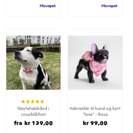
a
r
e
h
u
n
d
e
b
u
r
T
r
a
n
s
p
o
Rating:
r
100%
Sløyfehalsbånd i
Halstørkle til hund og katt
t
rosa/blå/hvit
"love" - Rosa
b
u
fra
kr 139,00
kr 99,00
r
t