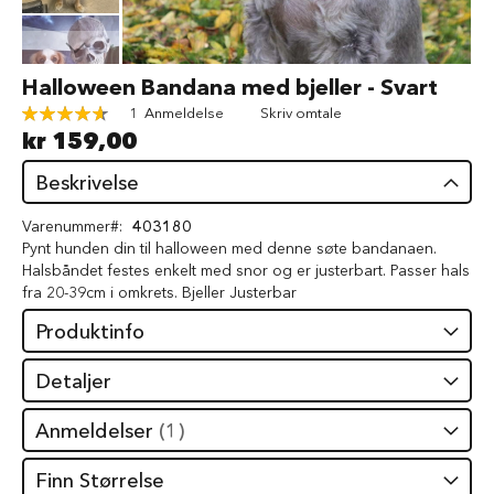
d
V
å
Gå
Halloween Bandana med bjeller - Svart
t
til
f
Rating:
1
Anmeldelse
Skriv omtale
begynnelsen
ô
93
100
% of
kr 159,00
av
r
bildegalleri
t
Beskrivelse
i
l
Varenummer
403180
h
Pynt hunden din til halloween med denne søte bandanaen.
u
n
Halsbåndet festes enkelt med snor og er justerbart. Passer hals
d
fra 20-39cm i omkrets. Bjeller Justerbar
Produktinfo
G
o
d
Detaljer
b
i
Anmeldelser
1
t
e
r
Finn Størrelse
t