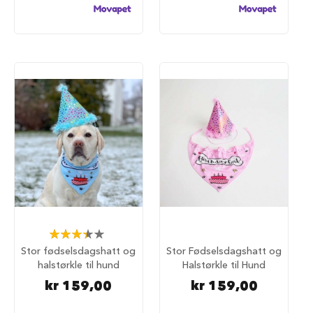
i
l
h
u
n
d
T
i
l
b
e
h
ø
r
t
i
l
Rating:
h
67%
Stor fødselsdagshatt og
Stor Fødselsdagshatt og
u
n
halstørkle til hund
Halstørkle til Hund
d
kr 159,00
kr 159,00
e
b