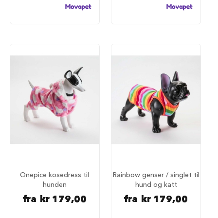
a
r
e
h
u
n
d
e
b
u
r
T
r
a
n
s
p
o
r
Onepice kosedress til
Rainbow genser / singlet til
t
hunden
hund og katt
b
fra
kr 179,00
fra
kr 179,00
u
r
t