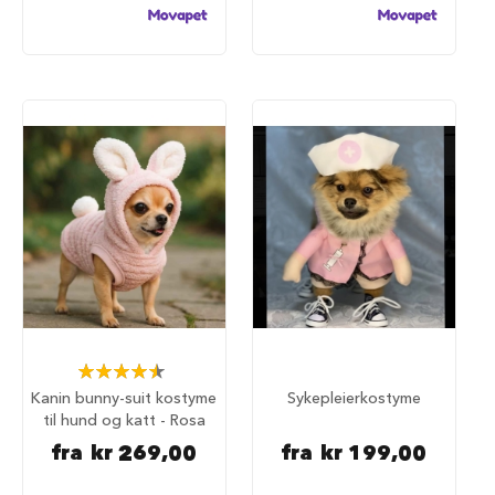
S
a
l
g
p
å
h
u
n
d
e
m
a
t
H
u
n
d
Rating:
e
90%
Kanin bunny-suit kostyme
Sykepleierkostyme
b
til hund og katt - Rosa
u
r
fra
kr 269,00
fra
kr 199,00
H