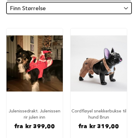
i
Finn Størrelse
l
h
u
n
d
T
y
g
g
e
b
e
i
n
t
i
l
h
Julenissedrakt. Julenissen
Cordfløyel snekkerbukse til
u
rir julen inn
hund Brun
n
fra
kr 399,00
fra
kr 319,00
d