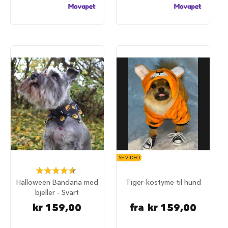
u
r
M
a
d
r
a
s
s
t
i
l
h
u
n
d
e
SE VIDEO
b
Rating:
u
93%
Halloween Bandana med
Tiger-kostyme til hund
r
bjeller - Svart
H
kr 159,00
fra
kr 159,00
u
n