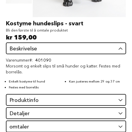
d
V
å
Gå
Kostyme hundeslips - svart
t
til
f
Bli den første til å omtale produktet
begynnelsen
ô
kr 159,00
av
r
bildegalleri
t
Beskrivelse
i
l
Varenummer
401090
h
Morsomt og enkelt slips til små hunder og katter. Festes med
u
borrelås.
n
d
Enkelt kostyme til hund
Kan justeres mellom 29 og 37 cm
Festes med borrelås
G
o
d
Produktinfo
b
i
Detaljer
t
e
r
omtaler
t