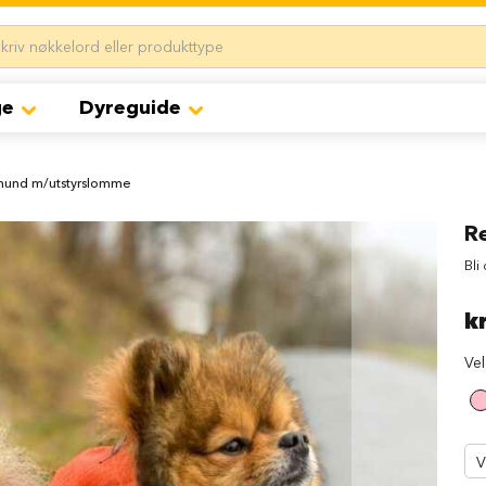
ge
Dyreguide
 hund m/utstyrslomme
R
Bli
k
Ve