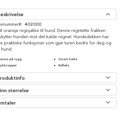
eskrivelse
renummer
402000
tt oransje regnjakke til hund. Denne regntette frakken
skytter hunden mot det kalde regnet. Hundedekken har
re praktiske funksjoner som gjør turen bedre for deg og
 hund.
omme på rygg
Smart hette
rykknapper
Refleks
roduktinfo
inn størrelse
mtaler