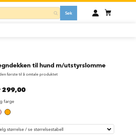
MIN
Søk
KONTO
egndekken til hund m/utstyrslomme
 den første til å omtale produktet
r 299,00
lg farge