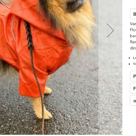
□
B
Va
Flo
be
fle
din
L
T
P
F
o