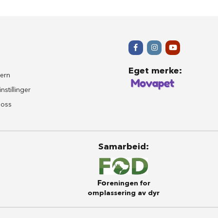
Eget merke
:
ern
nstillinger
 oss
Samarbeid
:
Fo
reningen for
omplassering av dyr