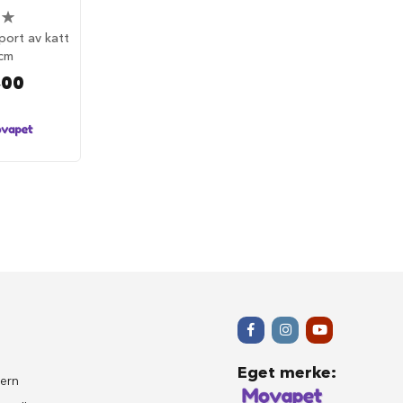
port av katt
cm
,00
Eget merke
:
ern