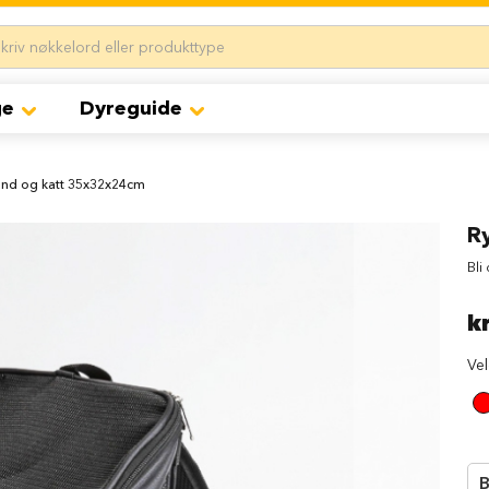
ge
Dyreguide
hund og katt 35x32x24cm
R
Bli
k
Ve
B