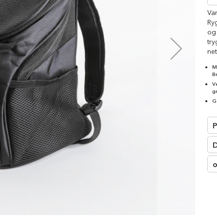
□
Va
Ryg
og 
try
net
M
B
V
g
G
P
D
o