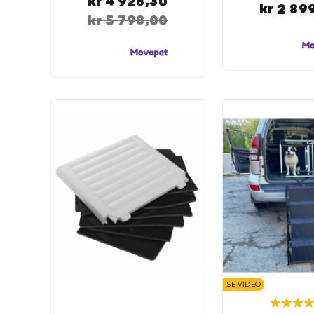
kr 4 928,30
kr 2 89
hundesenger
kr 5 798,00
Åpne
hundesenger
Hundemadrass
Burmadrasser
Hundetepper
og
hundematter
Hundens
matplass
Hundeskåler
Drikkeflasker
Slow
feeder
hund
Fôrbeholder
SE VIDEO
og
Rating:
annet
89%