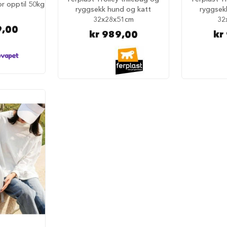
or opptil 50kg
ryggsekk hund og katt
ryggsek
32x28x51cm
32
9,00
kr 989,00
kr