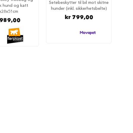
Setebeskytter til bil mot skitne
k hund og katt
hunder (inkl. sikkerhetsbelte)
x28x51cm
kr 799,00
 989,00