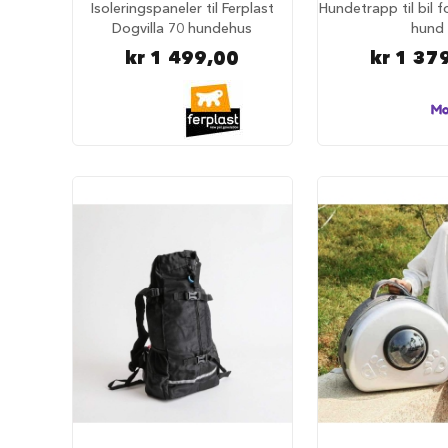
tilbehør
Isoleringspaneler til Ferplast
Hundetrapp til bil f
Dogvilla 70 hundehus
hund
Forautomater
kr 1 499,00
kr 1 37
Drikkefontener
Hundeklær
Hundedekken
Regndekken
Hundegensere
Potesokker
Hundesko
Redningsvester
Bandanas
og
sløyfer
Hundekostymer
Hundens
luftetur
Komplette