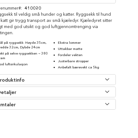
renummer
410020
gsekk til veldig små hunder og katter. Ryggsekk til hund
katt gir trygg transport av små kjæledyr. Kjæledyret sitter
gt med god utsikt og god luftgjennomtrenging via
tingen.
ål på ryggsekk: Høyde 35cm,
Ekstra lommer
redde 32cm, Dybde 24cm
Uttakbar matte
ekt på selve ryggsekken ~ 380
Fordeler vekten
ram
Justerbare stropper
od luftsirkulasjon
Anbefalt bærevekt ca 5kg
roduktinfo
etaljer
mtaler