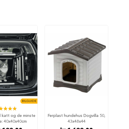
BILGUIDE
ing:
98%
il katt og de minste
Ferplast hundehus Dogvilla 50,
e: 40x40x40cm
43x48x44