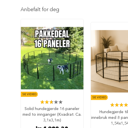
Reise
Gå
med
til
Anbefalt for deg
hund
begynnelsen
Anbefalt
av
reisetilbehør
bildegalleri
Bilbur
hund
Sikkerhet
i
bilen
Setebeskytter
Hundevesker
Hundesekker
Hund
SE VIDEO
SE VIDEO
på
Rating:
fly
Rating:
53%
Solid hundegjerde 16 paneler
84%
Hundegjerde ti
Hundeseng
med to innganger (Kvadrat: Ca.
innebruk med 8 pane
Hundehuler
3,1x3,1m)
1,54x1,5
Fluffy