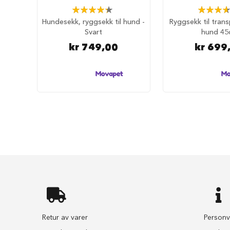
selesett
Rating:
Rating:
til
87%
73%
Hundesekk, ryggsekk til hund -
Ryggsekk til trans
hund
Svart
hund 45
Hundebånd
kr 749,00
kr 699
Klassiske
hundebånd
Elastiske
Stållenke
To
håndgrep
Hundetrening
Bånd
til
flere
hunder
Hundeseler
Hundehalsbånd
Retur av varer
Personv
Flexibånd