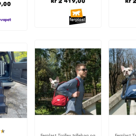
kr 2 419,00
kr 
9,00
Ferplast Trolley trillebag og
Ferplast Tr