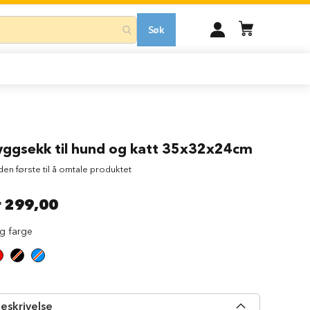
MIN
Søk
KONTO
yggsekk til hund og katt 35x32x24cm
 den første til å omtale produktet
r 299,00
lg farge
eskrivelse