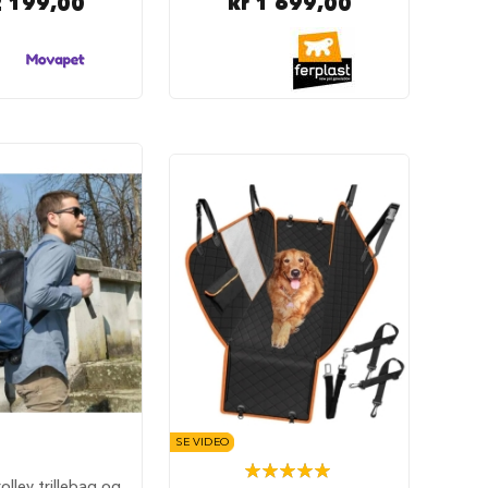
2 199,00
kr 1 699,00
SE VIDEO
Rating:
olley trillebag og
100%