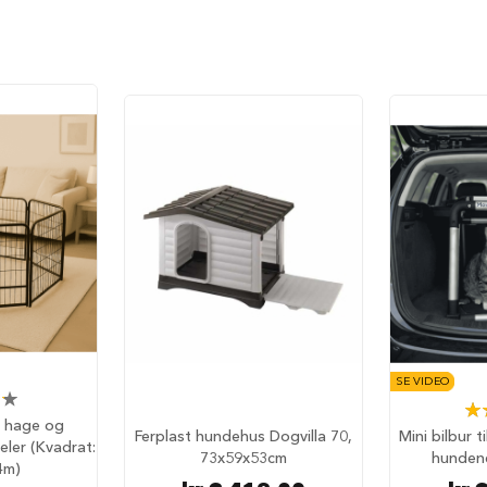
SE VIDEO
Rat
l hage og
Ferplast hundehus Dogvilla 70,
Mini bilbur t
ler (Kvadrat:
73x59x53cm
hunden
4m)