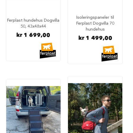
a
r
e
Isoleringspaneler til
h
Ferplast hundehus Dogvilla
Ferplast Dogvilla 70
u
50, 43x48x44
hundehus
n
kr 1 699,00
d
kr 1 499,00
e
b
u
r
T
r
a
n
s
p
o
r
t
b
u
r
t