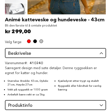
d
V
å
Gå
Animé katteveske og hundeveske - 43cm
t
til
f
Bli den første til å omtale produktet
begynnelsen
ô
kr 299,00
av
r
bildegalleri
t
Velg farge
i
l
h
Beskrivelse
u
n
Varenummer
410240
d
Særegent design med søte detaljer. Denne ryggsekken er
egnet for katter og hunder.
G
o
Størrelse: Bredde: 43cm, Dybde:
Kjæledyret sitter trygt og stabilt
d
21cm, Høyde:27cm
Ryggsekk eller håndtak for vanlig
b
Vekt på ryggsekk er 1000 gram
bæring
i
Anbefalt bære vekt er ca 5kg
t
e
Produktinfo
r
t