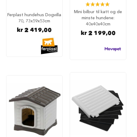
u
Rating:
n
98%
Mini bilbur til katt og de
d
Ferplast hundehus Dogvilla
minste hundene:
e
70, 73x59x53cm
40x40x40cm
b
kr 2 419,00
u
kr 2 199,00
r
t
i
l
b
i
l
S
a
m
m
e
n
l
e
g
g
b