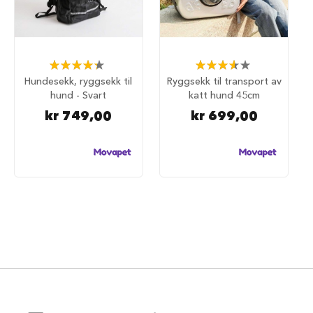
d
e
g
j
e
Rating:
Rating:
r
87%
73%
d
Hundesekk, ryggsekk til
Ryggsekk til transport av
e
hund - Svart
katt hund 45cm
r
kr 749,00
kr 699,00
H
u
n
d
e
g
j
e
r
d
e
r
o
g
g