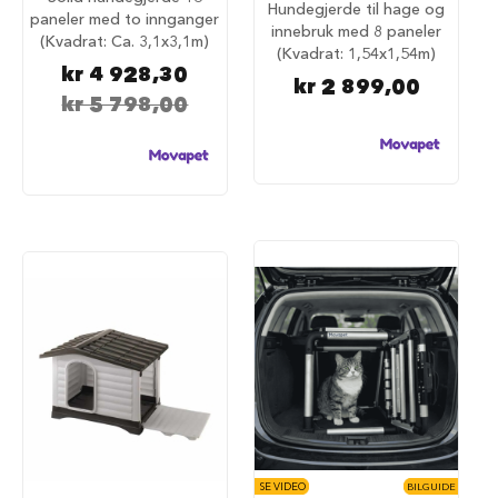
S
Hundegjerde til hage og
paneler med to innganger
a
innebruk med 8 paneler
(Kvadrat: Ca. 3,1x3,1m)
l
(Kvadrat: 1,54x1,54m)
g
kr 4 928,30
p
kr 2 899,00
å
kr 5 798,00
h
u
n
d
e
m
a
t
H
u
n
d
e
b
u
r
H
SE VIDEO
BILGUIDE