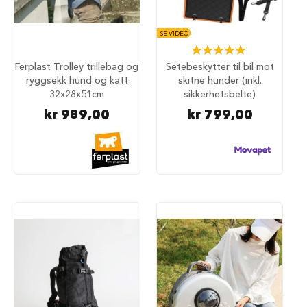
u
r
SE VIDEO
M
Rating:
a
100%
d
Ferplast Trolley trillebag og
Setebeskytter til bil mot
r
ryggsekk hund og katt
skitne hunder (inkl.
a
32x28x51cm
sikkerhetsbelte)
s
kr 989,00
kr 799,00
s
t
i
l
h
u
n
d
e
b
u
r
H
u
n