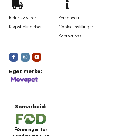
r
i
n
Retur av varer
Personvern
d
e
Kjøpsbetingelser
Cookie instillinger
r
Kontakt oss
H
u
n
d
e
h
Eget merke
:
u
s
B
i
l
Samarbeid
:
u
t
s
t
Fo
reningen for
y
omplassering av