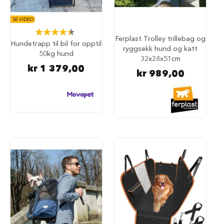
i
l
SE VIDEO
h
Rating:
u
Ferplast Trolley trillebag og
89%
Hundetrapp til bil for opptil
n
ryggsekk hund og katt
d
50kg hund
32x28x51cm
kr 1 379,00
T
kr 989,00
i
l
b
e
h
ø
r
t
i
l
h
u
n
d
e
b