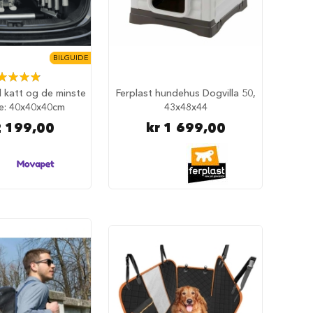
BILGUIDE
ing:
98%
il katt og de minste
Ferplast hundehus Dogvilla 50,
e: 40x40x40cm
43x48x44
2 199,00
kr 1 699,00