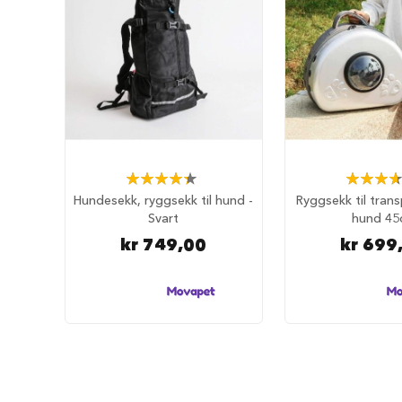
selesett
til
hund
Hundebånd
Klassiske
hundebånd
Elastiske
Stållenke
Rating:
Rating:
To
87%
73%
Hundesekk, ryggsekk til hund -
Ryggsekk til trans
håndgrep
Svart
hund 45
Hundetrening
kr 749,00
kr 699
Bånd
til
flere
hunder
Hundeseler
Hundehalsbånd
Flexibånd