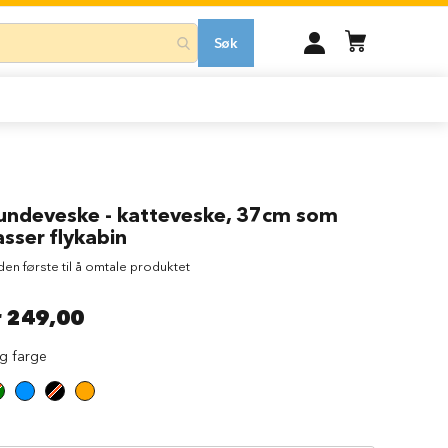
MIN
Søk
KONTO
undeveske - katteveske, 37cm som
sser flykabin
 den første til å omtale produktet
r 249,00
lg farge