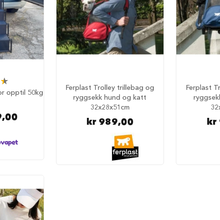
Ferplast Trolley trillebag og
Ferplast Tr
or opptil 50kg
ryggsekk hund og katt
ryggsek
32x28x51cm
32
9,00
kr 989,00
kr