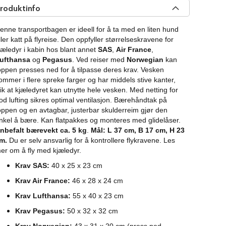
roduktinfo
enne tran
sportbagen er ideell for å ta med en liten hund
ller katt på flyreise. Den oppfyller størrelseskravene for
jæledyr i kabin hos blant annet
SAS
,
Air France
,
ufthansa
og
Pegasus
. Ved reiser med
Norwegian
kan
oppen presses ned for å tilpasse deres krav. Vesken
ommer i flere spreke farger og har middels stive kanter,
lik at kjæledyret kan utnytte hele vesken. Med netting for
od lufting sikres optimal ventilasjon. Bærehåndtak på
oppen og en avtagbar, justerbar skulderreim gjør den
nkel å bære. Kan flatpakkes og monteres med glidelåser.
nbefalt bærevekt ca. 5 kg
.
Mål: L 37 cm, B 17 cm, H 23
m.
Du er selv ansvarlig for å kontrollere flykravene. Les
er om
å fly med kjæledyr
.
Krav SAS:
40 x 25 x 23 cm
Krav Air France:
46 x 28 x 24 cm
Krav Lufthansa:
55 x 40 x 23 cm
Krav Pegasus:
50 x 32 x 32 cm