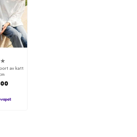
port av katt
cm
,00