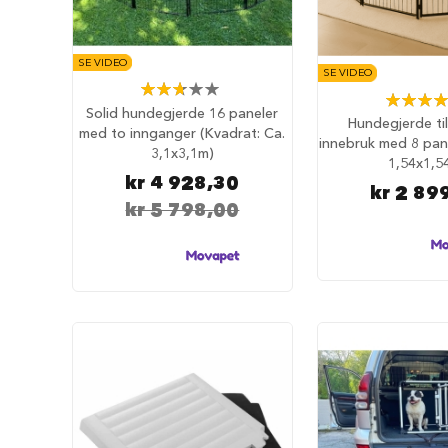
hundesenger
Åpne
SE VIDEO
hundesenger
SE VIDEO
Rating:
Hundemadrass
Rating:
53%
Solid hundegjerde 16 paneler
84%
Hundegjerde ti
Burmadrasser
med to innganger (Kvadrat: Ca.
innebruk med 8 pane
3,1x3,1m)
Hundetepper
1,54x1,5
og
kr 4 928,30
kr 2 89
hundematter
kr 5 798,00
Hundens
matplass
Hundeskåler
Drikkeflasker
Slow
feeder
hund
Fôrbeholder
og
annet