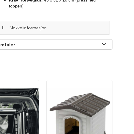
Krav Norwegian:
43 x 31 x 20 cm (press ned
toppen)
Nøkkelinformasjon
mtaler