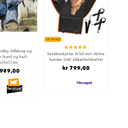
SE VIDEO
Rating:
olley trillebag og
100%
Setebeskytter til bil mot skitne
k hund og katt
hunder (inkl. sikkerhetsbelte)
x28x51cm
kr 799,00
 989,00