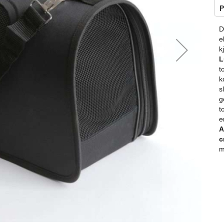
□
P
D
e
k
L
t
k
s
g
t
e
A
c
m