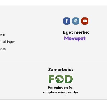
Eget merke
:
ern
nstillinger
 oss
Samarbeid
:
Fo
reningen for
omplassering av dyr