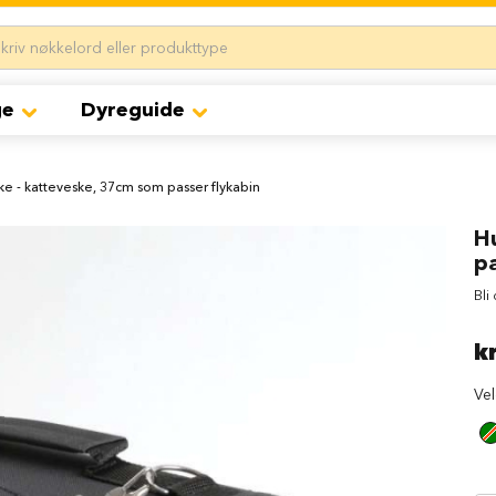
ge
Dyreguide
e - katteveske, 37cm som passer flykabin
H
pa
Bli
k
Ve