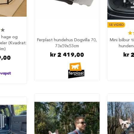
SE VIDEO
Rat
l hage og
Ferplast hundehus Dogvilla 70,
Mini bilbur t
ler (Kvadrat:
73x59x53cm
hunden
4m)
kr 2 419,00
kr 
9,00