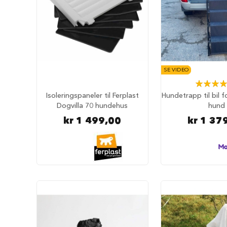
tilbehør
Forautomater
Drikkefontener
Hundeklær
Hundedekken
SE VIDEO
Regndekken
Rating:
Hundegensere
89%
Isoleringspaneler til Ferplast
Hundetrapp til bil f
Potesokker
Dogvilla 70 hundehus
hund
kr 1 499,00
kr 1 37
Hundesko
Redningsvester
Bandanas
og
sløyfer
Hundekostymer
Hundens
luftetur
Komplette