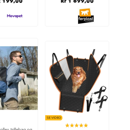
2 199,00
kr 1 699,00
SE VIDEO
Rating:
olley trillebag og
100%