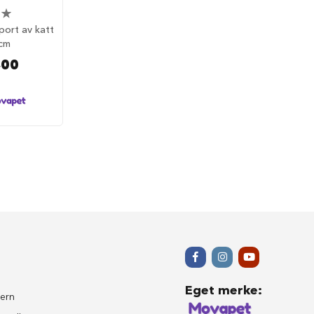
port av katt
cm
,00
Eget merke
:
ern