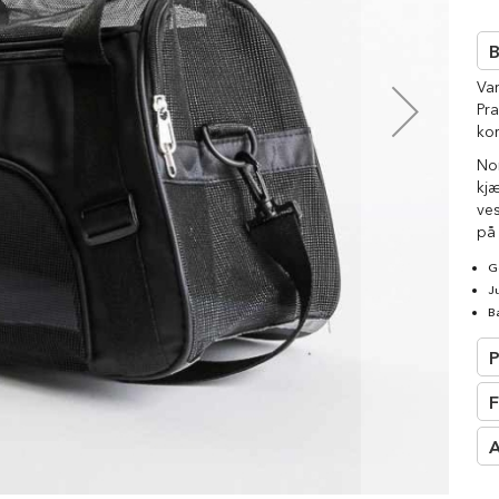
□
B
Va
Pra
kom
Nor
kjæ
ves
på
G
J
B
P
F
A