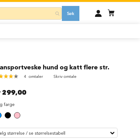
MIN
Søk
KONTO
ansportveske hund og katt flere str.
ing:
4
omtaler
Skriv omtale
100
of
r 299,00
lg farge