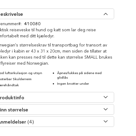
eskrivelse
renummer
410080
ktisk reiseveske til hund og katt som lar deg reise
fortabelt med ditt kjæledyr.
wegian's størrelseskrav til transportbag for transort av
ledyr i kabin er 43 x 31 x 20cm, men siden de tillater at
ken kan presses ned til dette kan størrelse SMALL brukes
 flyreiser med Norwegian.
od luftsirkulasjon og utsyn
Åpnes/lukkes på sidene med
glidlås
usterbar Skulderreim
Ingen knotter under
ærehåndtak
roduktinfo
inn størrelse
nmeldelser
4