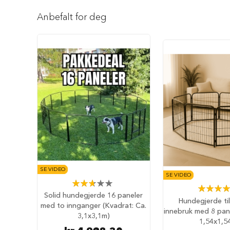
Reise
Gå
med
til
Anbefalt for deg
hund
begynnelsen
Anbefalt
av
reisetilbehør
bildegalleri
Bilbur
hund
Sikkerhet
i
bilen
Setebeskytter
Hundevesker
Hundesekker
Hund
SE VIDEO
SE VIDEO
på
Rating:
fly
Rating:
53%
Solid hundegjerde 16 paneler
84%
Hundegjerde ti
Hundeseng
med to innganger (Kvadrat: Ca.
innebruk med 8 pane
Hundehuler
3,1x3,1m)
1,54x1,5
Fluffy