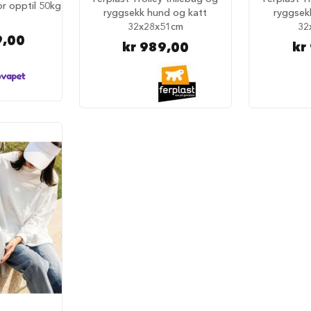
or opptil 50kg
ryggsekk hund og katt
ryggsek
32x28x51cm
32
9,00
kr 989,00
kr