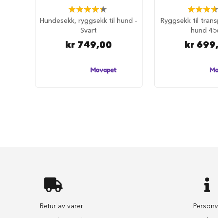
selesett
Rating:
Rating:
til
87%
73%
Hundesekk, ryggsekk til hund -
Ryggsekk til trans
hund
Svart
hund 45
Hundebånd
kr 749,00
kr 699
Klassiske
hundebånd
Elastiske
Stållenke
To
håndgrep
Hundetrening
Bånd
til
flere
hunder
Hundeseler
Hundehalsbånd
Retur av varer
Personv
Flexibånd