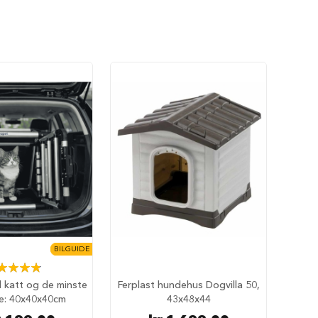
BILGUIDE
ing:
98%
il katt og de minste
Ferplast hundehus Dogvilla 50,
e: 40x40x40cm
43x48x44