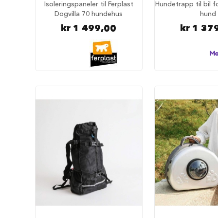
tilbehør
Isoleringspaneler til Ferplast
Hundetrapp til bil f
Dogvilla 70 hundehus
hund
Forautomater
kr 1 499,00
kr 1 37
Drikkefontener
Hundeklær
Hundedekken
Regndekken
Hundegensere
Potesokker
Hundesko
Redningsvester
Bandanas
og
sløyfer
Hundekostymer
Hundens
luftetur
Komplette