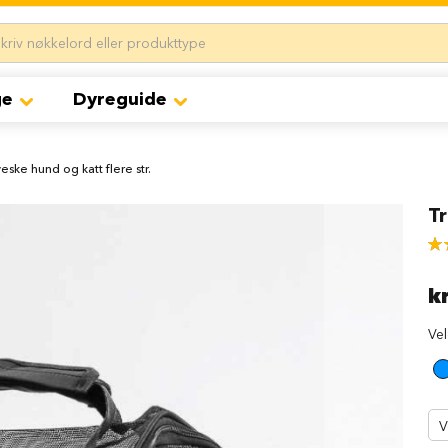
ge
Dyreguide
eske hund og katt flere str.
Tr
Rat
87
% 
k
Ve