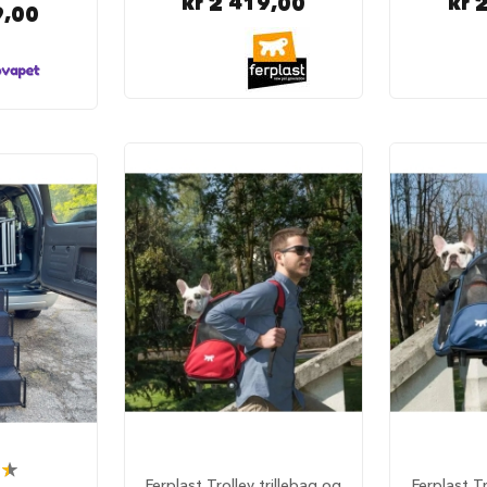
kr 2 419,00
kr 
9,00
Ferplast Trolley trillebag og
Ferplast Tr