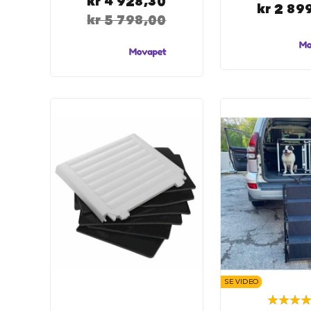
kr 4 928,30
kr 2 89
hundesenger
kr 5 798,00
Åpne
hundesenger
Hundemadrass
Burmadrasser
Hundetepper
og
hundematter
Hundens
matplass
Hundeskåler
Drikkeflasker
Slow
feeder
hund
Fôrbeholder
SE VIDEO
og
Rating:
annet
89%