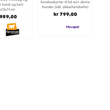
Setebeskytter til bil mot skitne
k hund og katt
hunder (inkl. sikkerhetsbelte)
x28x51cm
kr 799,00
 989,00