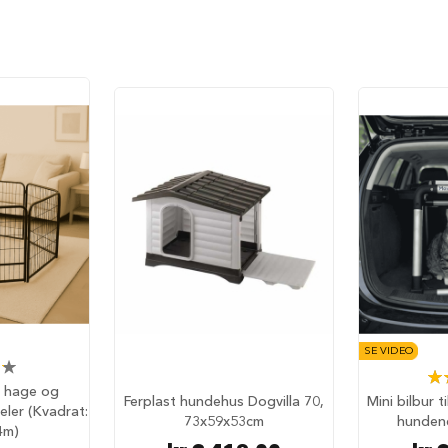
SE VIDEO
Rat
l hage og
Ferplast hundehus Dogvilla 70,
Mini bilbur t
ler (Kvadrat:
73x59x53cm
hunden
4m)