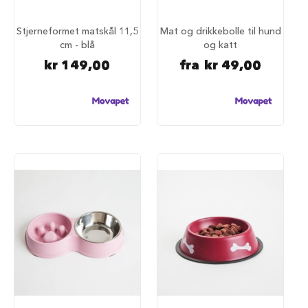
S
a
l
Stjerneformet matskål 11,5
Mat og drikkebolle til hund
g
cm - blå
og katt
p
å
kr 149,00
fra
kr 49,00
h
u
n
d
e
m
a
t
H
u
n
d
e
b
u
r
H