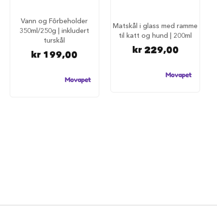
d
e
Vann og Fôrbeholder
g
Matskål i glass med ramme
j
350ml/250g | inkludert
til katt og hund | 200ml
e
turskål
r
kr 229,00
kr 199,00
d
e
r
H
u
n
d
e
g
j
e
r
d
e
r
o
g
g