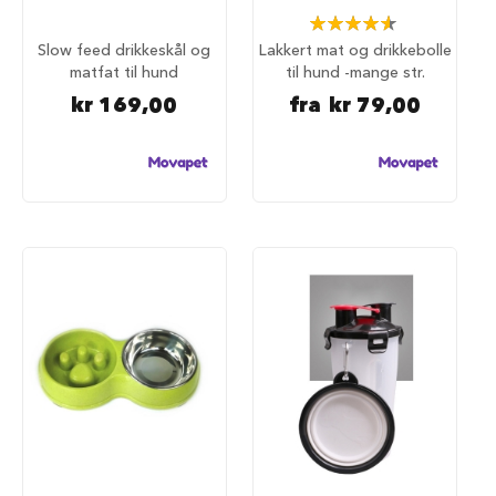
u
Rating:
n
93%
d
Slow feed drikkeskål og
Lakkert mat og drikkebolle
e
matfat til hund
til hund -mange str.
b
kr 169,00
fra
kr 79,00
u
r
t
i
l
b
i
l
S
a
m
m
e
n
l
e
g
g
b