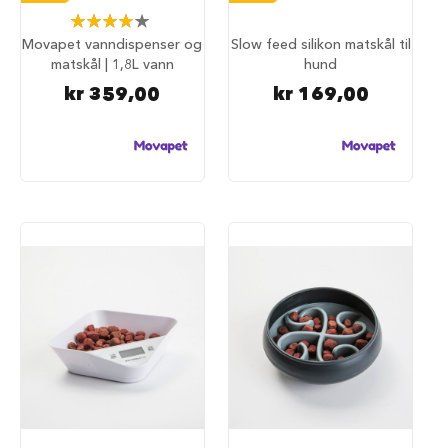
i
Rating:
l
80%
Movapet vanndispenser og
Slow feed silikon matskål til
h
matskål | 1,8L vann
hund
u
n
kr 359,00
kr 169,00
d
T
i
l
b
e
h
ø
r
t
i
l
h
u
n
d
e
b