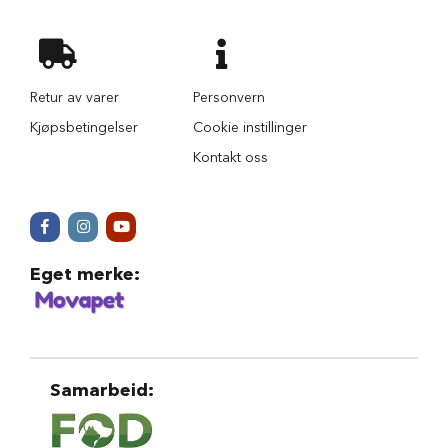
r
i
n
d
e
Retur av varer
Personvern
r
Kjøpsbetingelser
Cookie instillinger
H
Kontakt oss
u
n
d
e
h
u
s
Eget merke
:
B
i
l
u
t
Samarbeid
:
s
t
y