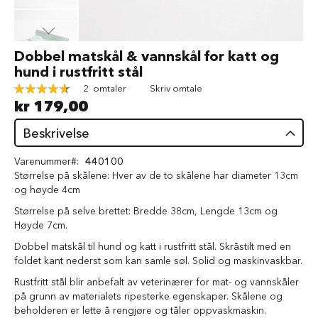
d
V
å
Gå
Dobbel matskål & vannskål for katt og
t
til
hund i rustfritt stål
f
begynnelsen
ô
Rating:
2
omtaler
Skriv omtale
av
r
93
100
% of
kr 179,00
bildegalleri
t
i
Beskrivelse
l
h
u
Varenummer
440100
n
Størrelse på skålene: Hver av de to skålene har diameter 13cm
d
og høyde 4cm
Størrelse på selve brettet: Bredde 38cm, Lengde 13cm og
G
Høyde 7cm.
o
d
Dobbel matskål til hund og katt i rustfritt stål. Skråstilt med en
b
foldet kant nederst som kan samle søl. Solid og maskinvaskbar.
i
t
Rustfritt stål blir anbefalt av veterinærer for mat- og vannskåler
e
på grunn av materialets ripesterke egenskaper. Skålene og
r
beholderen er lette å rengjøre og tåler oppvaskmaskin.
t