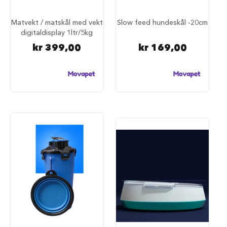
u
r
Matvekt / matskål med vekt
Slow feed hundeskål -20cm
M
digitaldisplay 1ltr/5kg
a
kr 399,00
kr 169,00
d
r
a
s
s
t
i
l
h
u
n
d
e
b
u
r
H
u
n