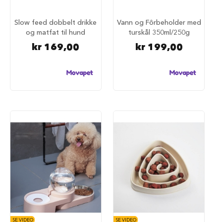
a
r
Slow feed dobbelt drikke
Vann og Fôrbeholder med
e
og matfat til hund
turskål 350ml/250g
h
u
kr 169,00
kr 199,00
n
d
e
b
u
r
T
r
a
n
s
p
o
r
t
b
u
r
t
SE VIDEO
SE VIDEO