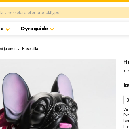
ge
Dyreguide
d julemotiv - Nisse Lilla
Ha
Bli
k
B
Va
Pyn
ba
ha