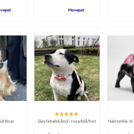
Rating:
100%
nd Brun
Sløyfehalsbånd i rosa/blå/hvit
Halstørkle ti