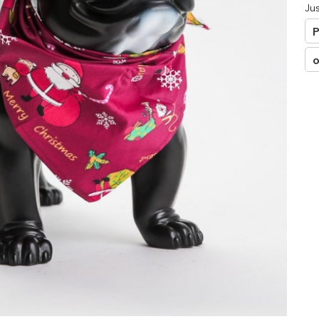
□
Ju
P
o