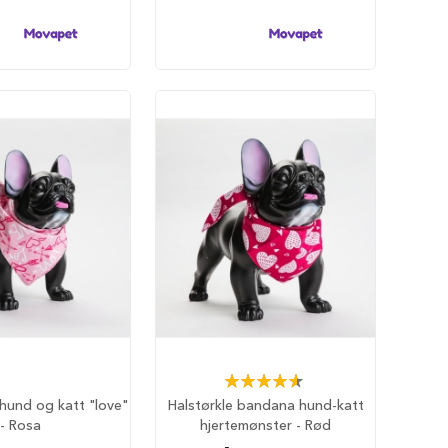
Rating:
93%
l hund og katt "love"
Halstørkle bandana hund-katt
- Rosa
hjertemønster - Rød