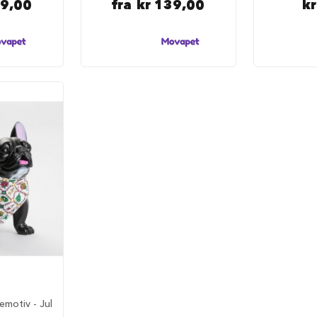
39,00
fra
kr 139,00
k
emotiv - Jul