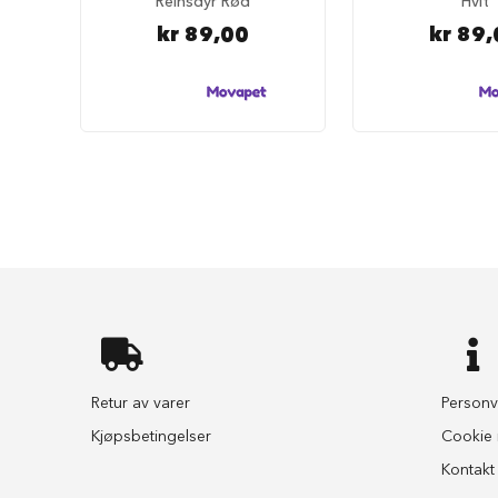
Reinsdyr Rød
Hvit
selesett
til
kr 89,00
kr 89,
hund
Hundebånd
Klassiske
hundebånd
Elastiske
Stållenke
To
håndgrep
Hundetrening
Bånd
til
flere
hunder
Retur av varer
Personv
Hundeseler
Kjøpsbetingelser
Cookie i
Hundehalsbånd
Kontakt
Flexibånd