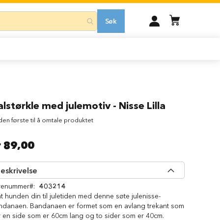
MIN
Søk
KONTO
lstørkle med julemotiv - Nisse Lilla
 den første til å omtale produktet
r 89,00
eskrivelse
renummer
403214
t hunden din til juletiden med denne søte julenisse-
ndanaen. Bandanaen er formet som en avlang trekant som
r en side som er 60cm lang og to sider som er 40cm.