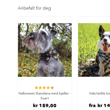
Reise
Gå
med
til
Anbefalt for deg
hund
begynnelsen
Anbefalt
av
reisetilbehør
bildegalleri
Bilbur
hund
Sikkerhet
i
bilen
Setebeskytter
Hundevesker
Hundesekker
Hund
på
Rating:
fly
93%
Halloween Bandana med bjeller -
Halstørkle 
Hundeseng
Svart
Hundehuler
kr 159,00
fra
kr 1
Fluffy