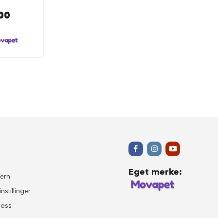
00
Eget merke
:
ern
nstillinger
 oss