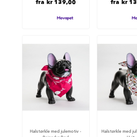
fra
kr 139,00
fra
kr 1
tilbehør
Forautomater
Drikkefontener
Hundeklær
Hundedekken
Regndekken
Hundegensere
Potesokker
Hundesko
Redningsvester
Bandanas
og
sløyfer
Hundekostymer
Hundens
luftetur
Halstørkle med julemotiv -
Halstørkle med jul
Komplette