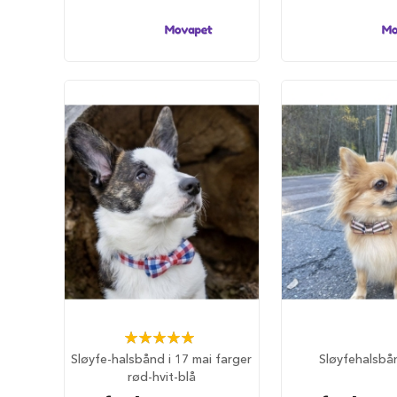
hundesenger
Åpne
hundesenger
Hundemadrass
Burmadrasser
Hundetepper
og
hundematter
Hundens
matplass
Hundeskåler
Drikkeflasker
Slow
feeder
hund
Rating:
Fôrbeholder
100%
Sløyfe-halsbånd i 17 mai farger
Sløyfehalsbå
og
rød-hvit-blå
annet