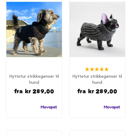
S
a
l
g
p
å
h
u
n
d
e
m
a
Rating:
t
100%
Hyttetur strikkegenser til
Hyttetur strikkegenser til
hund
hund
H
u
fra
kr 289,00
fra
kr 289,00
n
d
e
b
u
r
H