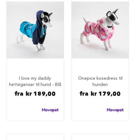
i
l
h
u
n
d
T
i
l
b
e
h
I love my daddy
Onepice kosedress til
ø
r
hettegenser til hund - Blå
hunden
t
fra
kr 189,00
fra
kr 179,00
i
l
h
u
n
d
e
b