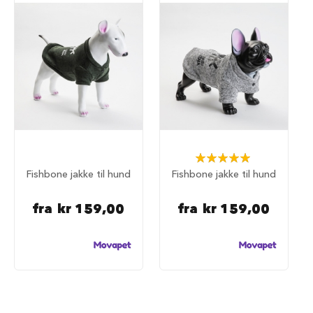
d
e
g
j
e
r
d
e
r
H
u
Rating:
n
100%
d
Fishbone jakke til hund
Fishbone jakke til hund
e
g
fra
kr 159,00
fra
kr 159,00
j
e
r
d
e
r
o
g
g