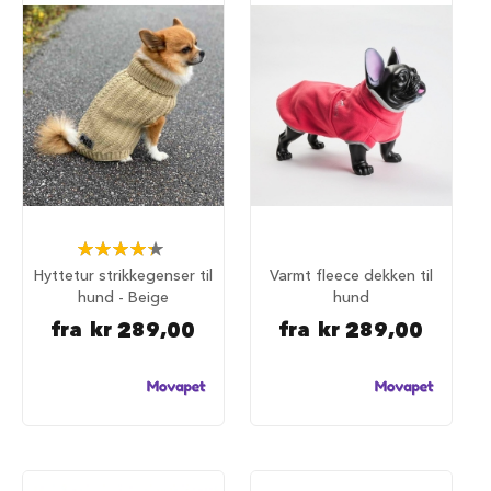
u
n
d
e
b
u
r
t
i
l
b
i
l
Rating:
87%
Hyttetur strikkegenser til
Varmt fleece dekken til
S
hund - Beige
hund
a
m
fra
kr 289,00
fra
kr 289,00
m
e
n
l
e
g
g
b