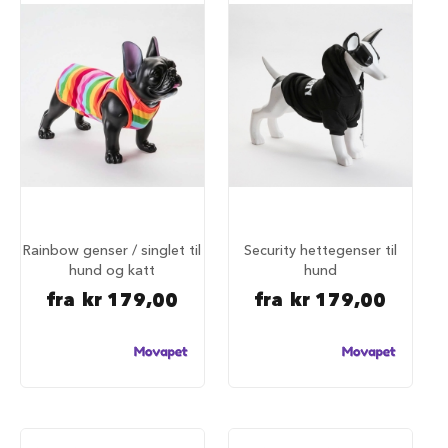
u
r
M
a
d
r
a
s
s
t
i
l
h
Rainbow genser / singlet til
Security hettegenser til
u
hund og katt
hund
n
d
fra
kr 179,00
fra
kr 179,00
e
b
u
r
H
u
n