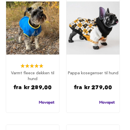
a
r
e
h
u
n
d
e
b
u
r
Rating:
T
100%
r
Varmt fleece dekken til
Pappa kosegenser til hund
a
hund
n
fra
kr 289,00
fra
kr 279,00
s
p
o
r
t
b
u
r
t