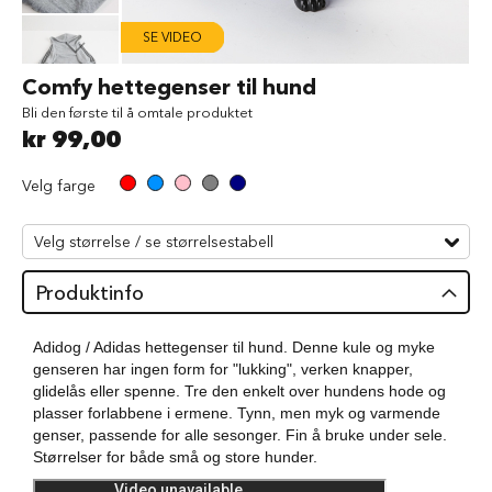
d
SE VIDEO
V
å
Gå
Comfy hettegenser til hund
t
til
f
Bli den første til å omtale produktet
begynnelsen
ô
kr 99,00
av
r
bildegalleri
t
Velg farge
i
l
h
u
n
d
Produktinfo
G
Adidog / Adidas hettegenser til hund. Denne kule og myke
o
d
genseren har ingen form for "lukking", verken knapper,
b
glidelås eller spenne. Tre den enkelt over hundens hode og
i
plasser forlabbene i ermene. Tynn, men myk og varmende
t
genser, passende for alle sesonger. Fin å bruke under sele.
e
Størrelser for både små og store hunder.
r
t