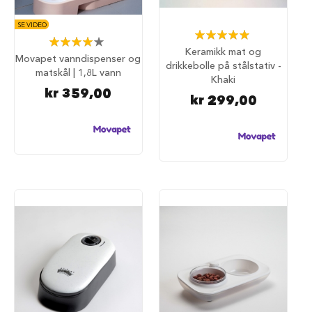
u
r
SE VIDEO
Rating:
Rating:
M
100%
Keramikk mat og
80%
a
Movapet vanndispenser og
drikkebolle på stålstativ -
d
matskål | 1,8L vann
r
Khaki
a
kr 359,00
kr 299,00
s
s
t
i
l
h
u
n
d
e
b
u
r
H
u
n