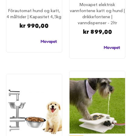
u
Movapet elektrisk
n
Fôrautomat hund og katt,
vannfontene katt og hund |
d
4 måltider | Kapasitet 4,5kg
drikkefontene |
e
vanndispenser - 2ltr
b
kr 990,00
u
kr 899,00
r
t
i
l
b
i
l
S
a
m
m
e
n
l
e
g
g
b