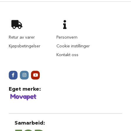
r
i
n
d
e
r
Retur av varer
Personvern
H
Kjøpsbetingelser
Cookie instillinger
u
n
Kontakt oss
d
e
h
u
s
Eget merke
:
B
i
l
u
t
s
t
Samarbeid
:
y