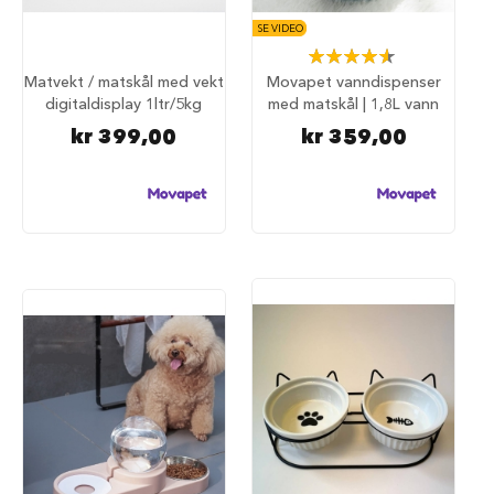
i
SE VIDEO
l
Rating:
h
93%
u
Matvekt / matskål med vekt
Movapet vanndispenser
n
digitaldisplay 1ltr/5kg
med matskål | 1,8L vann
d
kr 399,00
kr 359,00
T
i
l
b
e
h
ø
r
t
i
l
h
u
n
d
e
b