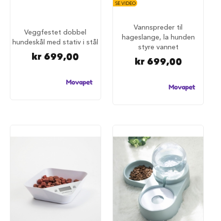
SE VIDEO
a
r
e
Vannspreder til
Veggfestet dobbel
h
hageslange, la hunden
u
hundeskål med stativ i stål
styre vannet
n
kr 699,00
d
kr 699,00
e
b
u
r
T
r
a
n
s
p
o
r
t
b
u
r
t