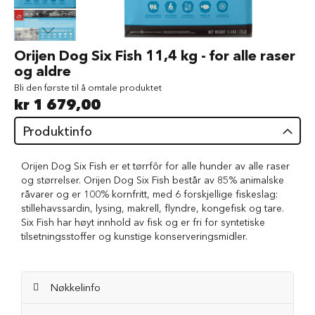
d
V
å
Gå
Orijen Dog Six Fish 11,4 kg - for alle raser
t
til
og aldre
f
begynnelsen
ô
Bli den første til å omtale produktet
av
r
kr 1 679,00
bildegalleri
t
i
Produktinfo
l
h
u
Orijen Dog Six Fish er et tørrfôr for alle hunder av alle raser
n
og størrelser. Orijen Dog Six Fish består av 85% animalske
d
råvarer og er 100% kornfritt, med 6 forskjellige fiskeslag:
stillehavssardin, lysing, makrell, flyndre, kongefisk og tare.
G
Six Fish har høyt innhold av fisk og er fri for syntetiske
o
tilsetningsstoffer og kunstige konserveringsmidler.
d
b
i
t
Nøkkelinfo
e
r
t