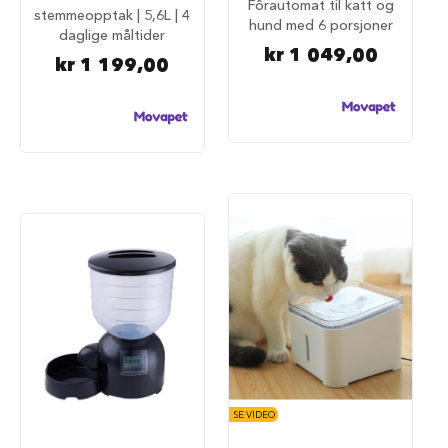
S
Fôrautomat til katt og
stemmeopptak | 5,6L | 4
a
hund med 6 porsjoner
daglige måltider
l
kr 1 049,00
g
kr 1 199,00
p
å
h
u
n
d
e
m
a
t
H
u
n
d
e
b
u
r
SE VIDEO
H