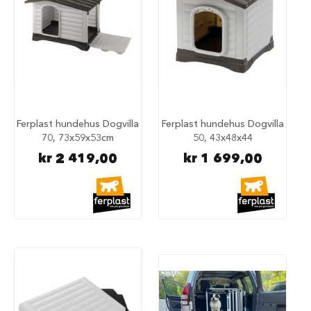
u
n
d
e
b
u
r
t
i
l
Ferplast hundehus Dogvilla
Ferplast hundehus Dogvilla
b
70, 73x59x53cm
50, 43x48x44
i
l
kr 2 419,00
kr 1 699,00
S
a
m
m
e
n
l
e
g
g
b