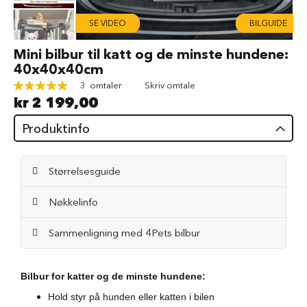
d
SE VIDEO
BILGUIDE
V
å
Gå
Mini bilbur til katt og de minste hundene:
t
til
40x40x40cm
f
begynnelsen
ô
Rating:
3
omtaler
Skriv omtale
av
r
98
100
% of
kr 2 199,00
bildegalleri
t
i
Produktinfo
l
h
u
n
Størrelsesguide
d
Nøkkelinfo
G
o
d
Sammenligning med 4Pets bilbur
b
i
t
Bilbur for katter og de minste hundene:
e
r
Hold styr på hunden eller katten i bilen
t