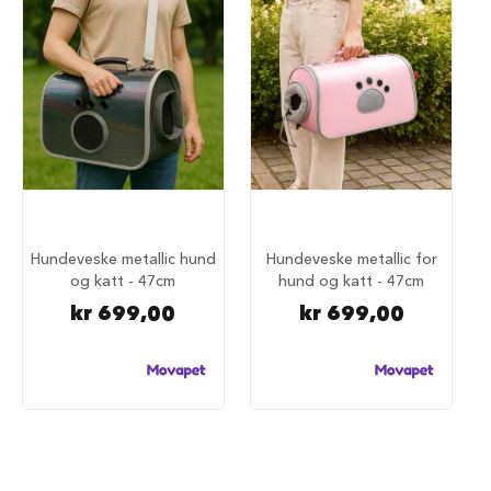
r
i
n
d
e
r
H
u
n
d
e
h
Hundeveske metallic hund
Hundeveske metallic for
u
og katt - 47cm
hund og katt - 47cm
s
kr 699,00
kr 699,00
B
i
l
u
t
s
t
y