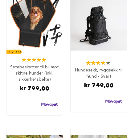
u
r
M
a
d
r
a
s
s
SE VIDEO
t
Rating:
Rating:
i
100%
Setebeskytter til bil mot
87%
l
Hundesekk, ryggsekk til
skitne hunder (inkl.
h
hund - Svart
u
sikkerhetsbelte)
n
kr 749,00
kr 799,00
d
e
b
u
r
H
u
n