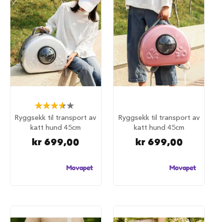
d
e
g
j
e
r
d
e
r
H
u
Rating:
n
73%
Ryggsekk til transport av
Ryggsekk til transport av
d
katt hund 45cm
katt hund 45cm
e
g
kr 699,00
kr 699,00
j
e
r
d
e
r
o
g
g