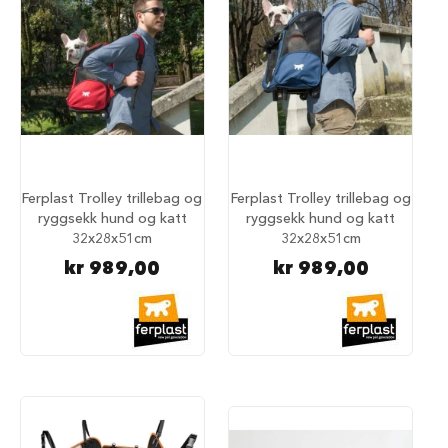
i
l
h
u
n
d
T
i
l
Ferplast Trolley trillebag og
Ferplast Trolley trillebag og
b
e
ryggsekk hund og katt
ryggsekk hund og katt
h
32x28x51cm
32x28x51cm
ø
kr 989,00
kr 989,00
r
t
i
l
h
u
n
d
e
b