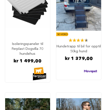
a
r
e
h
u
n
d
e
SE VIDEO
b
Rating:
u
Isoleringspaneler til
89%
Hundetrapp til bil for opptil
r
Ferplast Dogvilla 70
50kg hund
hundehus
T
kr 1 379,00
kr 1 499,00
r
a
n
s
p
o
r
t
b
u
r
t