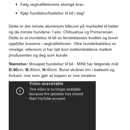
i
Følg vegtrafikklovens strenge krav
l
Kjøp hundebur/kattebur til bil i dag!
h
u
n
Dette er det minste aluminium bilburet på markedet til katter
d
og de minste hundene, f.eks. Chihuahua og Pomeranian.
Dette er et hundebur til bil av førsteklasses kvalitet og buret
T
oppfyller kravene i vegtrafikkloven. Våre hunde/kattebur er
y
rimelige, ettersom vi har tatt bort mellomleddene mellom
g
produsenten og deg som kunde.
g
e
Størrelse:
Movapet hundebur til bil - MINI har følgende mål:
b
D:40
cm,
B:
40cm,
H:
40cm. Buret skråner inn i bakkant og
e
forkant, noe som gjør at toppen er noe smalere.
i
n
t
i
l
h
u
n
d