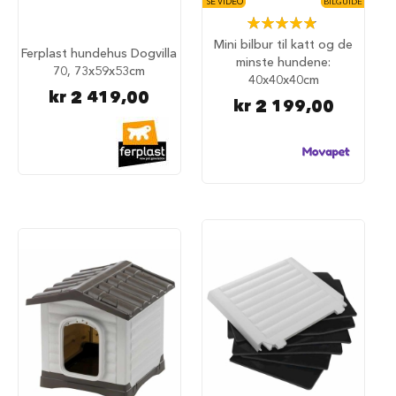
SE VIDEO
BILGUIDE
u
Rating:
n
98%
d
Mini bilbur til katt og de
Ferplast hundehus Dogvilla
e
minste hundene:
70, 73x59x53cm
b
40x40x40cm
u
kr 2 419,00
r
kr 2 199,00
t
i
l
b
i
l
S
a
m
m
e
n
l
e
g
g
b