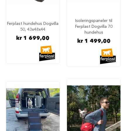
a
r
e
h
Isoleringspaneler til
Ferplast hundehus Dogvilla
u
Ferplast Dogvilla 70
50, 43x48x44
n
hundehus
d
kr 1 699,00
kr 1 499,00
e
b
u
r
T
r
a
n
s
p
o
r
t
b
u
r
t