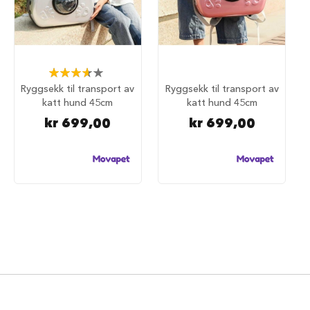
d
e
g
j
e
r
Rating:
d
73%
Ryggsekk til transport av
Ryggsekk til transport av
e
katt hund 45cm
katt hund 45cm
r
kr 699,00
kr 699,00
H
u
n
d
e
g
j
e
r
d
e
r
o
g
g