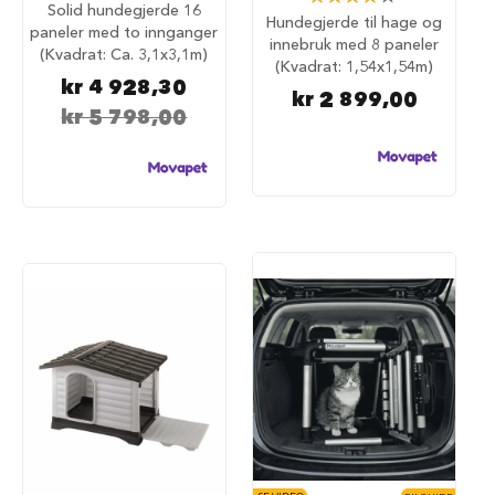
53%
S
Solid hundegjerde 16
84%
Hundegjerde til hage og
a
paneler med to innganger
l
innebruk med 8 paneler
(Kvadrat: Ca. 3,1x3,1m)
g
(Kvadrat: 1,54x1,54m)
p
kr 4 928,30
kr 2 899,00
å
kr 5 798,00
h
u
n
d
e
m
a
t
H
u
n
d
e
b
u
r
H