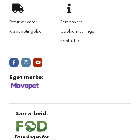
r
i
n
d
Retur av varer
Personvern
e
Kjøpsbetingelser
Cookie instillinger
r
Kontakt oss
H
u
n
d
e
h
Eget merke
:
u
s
B
i
l
u
Samarbeid
:
t
s
t
y
Fo
reningen for