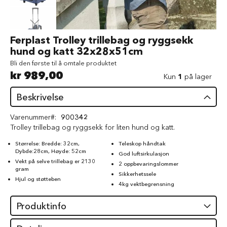
d
V
å
Gå
Ferplast Trolley trillebag og ryggsekk
t
til
hund og katt 32x28x51cm
f
begynnelsen
ô
Bli den første til å omtale produktet
av
r
kr 989,00
bildegalleri
Kun
1
på lager
t
i
Beskrivelse
l
h
u
Varenummer
900342
n
Trolley trillebag og ryggsekk for liten hund og katt.
d
Størrelse: Bredde: 32cm,
Teleskop håndtak
Dybde:28cm, Høyde: 52cm
G
God luftsirkulasjon
o
Vekt på selve trillebag er 2130
2 oppbevaringslommer
gram
d
Sikkerhetssele
b
Hjul og støtteben
4kg vektbegrensning
i
t
Produktinfo
e
r
t