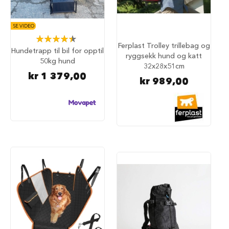
i
l
h
SE VIDEO
u
Rating:
n
Ferplast Trolley trillebag og
89%
Hundetrapp til bil for opptil
d
ryggsekk hund og katt
50kg hund
32x28x51cm
T
kr 1 379,00
kr 989,00
i
l
b
e
h
ø
r
t
i
l
h
u
n
d
e
b