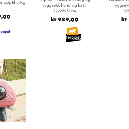
or opptil 50kg
ryggsekk hund og katt
ryggsek
32x28x51cm
32
9,00
kr 989,00
kr