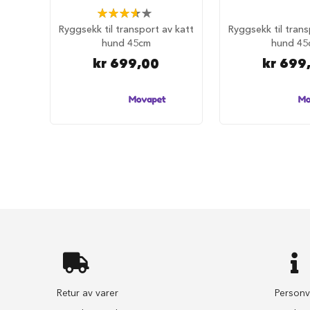
selesett
Rating:
til
73%
Ryggsekk til transport av katt
Ryggsekk til trans
hund
hund 45cm
hund 45
Hundebånd
kr 699,00
kr 699
Klassiske
hundebånd
Elastiske
Stållenke
To
håndgrep
Hundetrening
Bånd
til
flere
hunder
Hundeseler
Hundehalsbånd
Retur av varer
Personv
Flexibånd