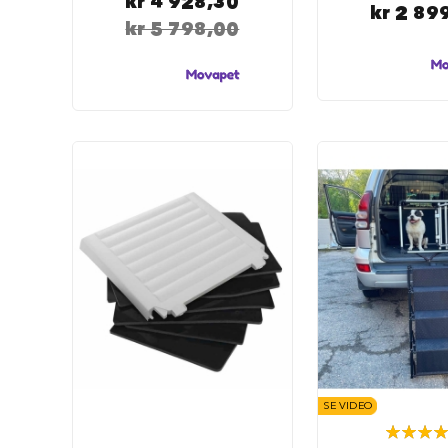
kr 4 928,30
kr 2 89
hundesenger
kr 5 798,00
Åpne
hundesenger
Hundemadrass
Burmadrasser
Hundetepper
og
hundematter
Hundens
matplass
Hundeskåler
Drikkeflasker
Slow
feeder
hund
Fôrbeholder
SE VIDEO
og
Rating:
annet
89%