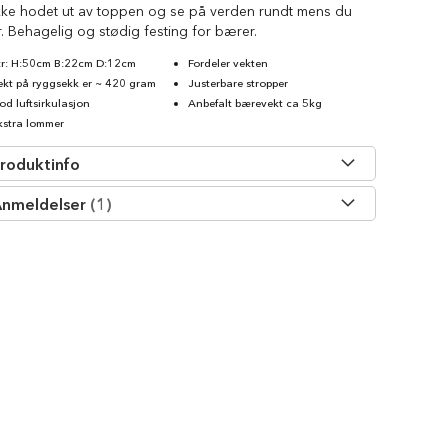
ikke hodet ut av toppen og se på verden rundt mens du
. Behagelig og stødig festing for bærer.
tr: H:50cm B:22cm D:12cm
Fordeler vekten
ekt på ryggsekk er ~ 420 gram
Justerbare stropper
od luftsirkulasjon
Anbefalt bærevekt ca 5kg
kstra lommer
roduktinfo
nmeldelser
1