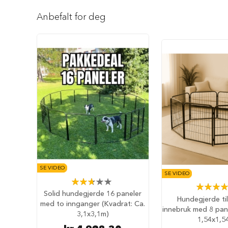
Reise
Gå
med
til
Anbefalt for deg
hund
begynnelsen
Anbefalt
av
reisetilbehør
bildegalleri
Bilbur
hund
Sikkerhet
i
bilen
Setebeskytter
Hundevesker
Hundesekker
Hund
SE VIDEO
SE VIDEO
på
Rating:
fly
Rating:
53%
Solid hundegjerde 16 paneler
84%
Hundegjerde ti
Hundeseng
med to innganger (Kvadrat: Ca.
innebruk med 8 pane
Hundehuler
3,1x3,1m)
1,54x1,5
Fluffy