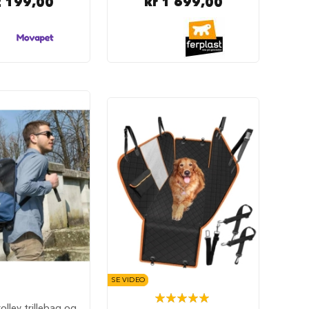
2 199,00
kr 1 699,00
SE VIDEO
Rating:
olley trillebag og
100%