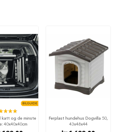
BILGUIDE
ing:
98%
il katt og de minste
Ferplast hundehus Dogvilla 50,
e: 40x40x40cm
43x48x44