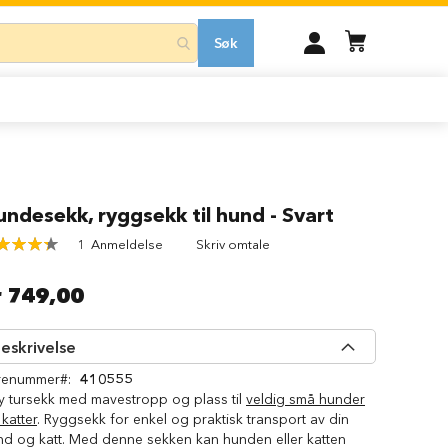
MIN
Søk
KONTO
ndesekk, ryggsekk til hund - Svart
ing:
1
Anmeldelse
Skriv omtale
100
of
r 749,00
eskrivelse
renummer
410555
y tursekk med mavestropp og plass til
veldig små hunder
katter
. Ryggsekk for enkel og praktisk transport av din
nd og katt. Med denne sekken kan hunden eller katten