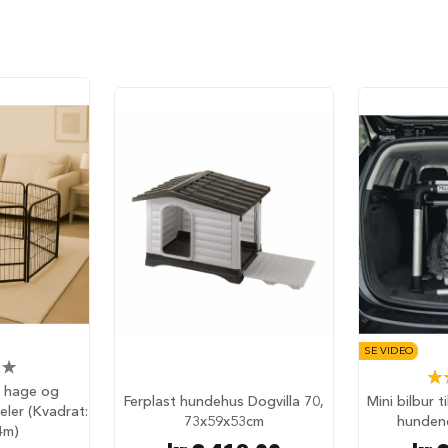
SE VIDEO
Rat
l hage og
Ferplast hundehus Dogvilla 70,
Mini bilbur t
ler (Kvadrat:
73x59x53cm
hunden
4m)