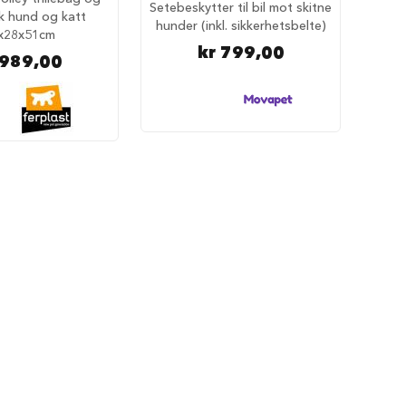
Setebeskytter til bil mot skitne
k hund og katt
hunder (inkl. sikkerhetsbelte)
x28x51cm
kr 799,00
 989,00