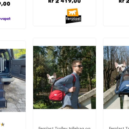
kr 2 419,00
kr 
9,00
Ferplast Trolley trillebag og
Ferplast Tr