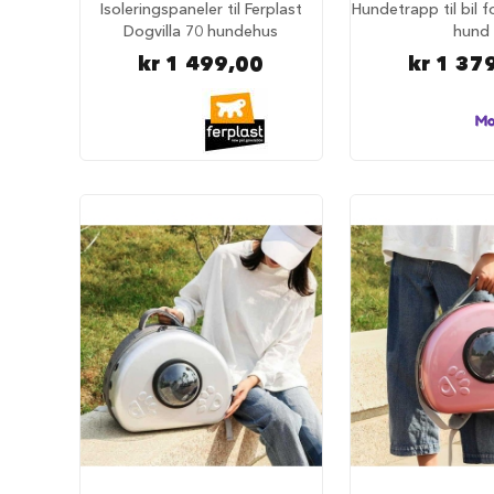
tilbehør
Isoleringspaneler til Ferplast
Hundetrapp til bil f
Dogvilla 70 hundehus
hund
Forautomater
kr 1 499,00
kr 1 37
Drikkefontener
Hundeklær
Hundedekken
Regndekken
Hundegensere
Potesokker
Hundesko
Redningsvester
Bandanas
og
sløyfer
Hundekostymer
Hundens
luftetur
Komplette