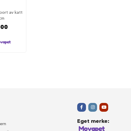
port av katt
cm
,00
Eget merke
:
ern