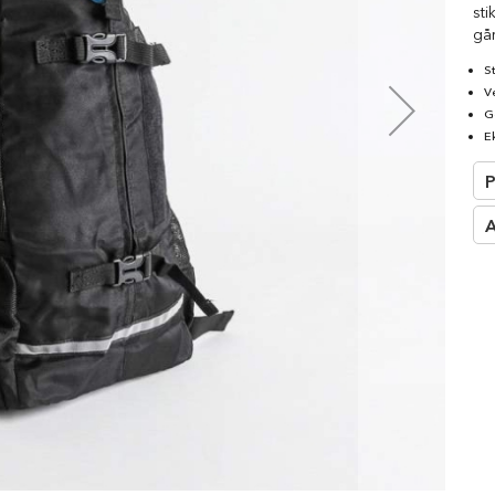
□
st
går
S
V
G
E
P
A