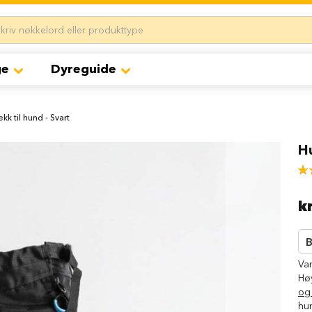
ge
Dyreguide
k til hund - Svart
Hu
Rat
87
% 
k
B
Va
Hø
og 
hu