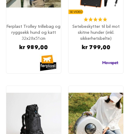
i
l
SE VIDEO
h
Rating:
u
100%
n
Ferplast Trolley trillebag og
Setebeskytter til bil mot
d
ryggsekk hund og katt
skitne hunder (inkl.
32x28x51cm
sikkerhetsbelte)
T
kr 989,00
kr 799,00
i
l
b
e
h
ø
r
t
i
l
h
u
n
d
e
b