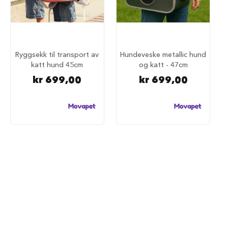
d
e
g
j
e
r
Ryggsekk til transport av
Hundeveske metallic hund
d
katt hund 45cm
og katt - 47cm
e
r
kr 699,00
kr 699,00
H
u
n
d
e
g
j
e
r
d
e
r
o
g
g