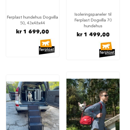
u
n
d
Isoleringspaneler til
Ferplast hundehus Dogvilla
e
Ferplast Dogvilla 70
50, 43x48x44
b
hundehus
u
kr 1 699,00
r
kr 1 499,00
t
i
l
b
i
l
S
a
m
m
e
n
l
e
g
g
b