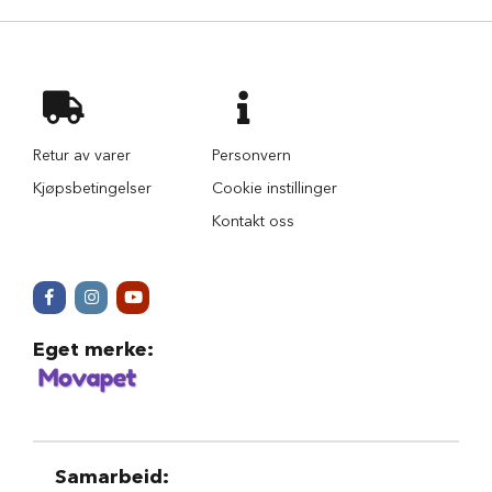
r
i
n
d
e
r
H
Retur av varer
Personvern
u
Kjøpsbetingelser
Cookie instillinger
n
d
Kontakt oss
e
h
u
s
B
Eget merke
:
i
l
u
t
s
t
y
Samarbeid
: