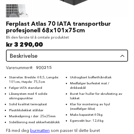
d
V
å
Gå
Ferplast Atlas 70 IATA transportbur
t
til
profesjonell 68x101x75cm
f
begynnelsen
ô
Bli den første til å omtale produktet
av
r
kr 3 290,00
bildegalleri
t
i
Beskrivelse
l
h
Varenummer
900215
u
n
Størrelse: Bredde: 68,5, Lengde:
Utdragbart kofferthåndtak
d
101cm, Høyde: 75,5cm
Medfølger burfestet mat /
Følger IATA standard
drikkeskål
G
Låsesystem med 4 solide
Buret har huller for skrufesting av
o
sikringspunkter
lokket
d
Solid kvalitet termoplast
Klar for montering av hjul
b
(medfølger ikke)
Plastikkdekket ståldør
i
Maks kapasitet 60kg
Maskeåpning i dør: 25x25mm
t
Egenvekt bur: 12,6kg
e
Sidelåsning med sikkerhetsblokk
r
Få med deg
burmatten
som passer til dette buret
t