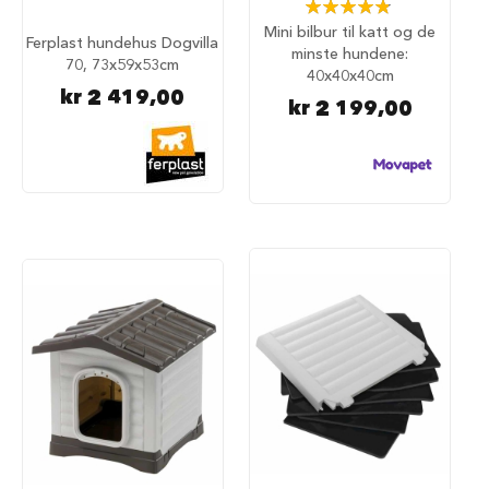
S
Rating:
a
98%
Mini bilbur til katt og de
l
Ferplast hundehus Dogvilla
minste hundene:
g
70, 73x59x53cm
40x40x40cm
p
kr 2 419,00
å
kr 2 199,00
h
u
n
d
e
m
a
t
H
u
n
d
e
b
u
r
H