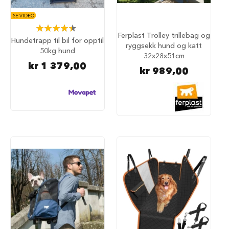
a
r
SE VIDEO
e
Rating:
h
Ferplast Trolley trillebag og
89%
Hundetrapp til bil for opptil
u
ryggsekk hund og katt
50kg hund
n
32x28x51cm
d
kr 1 379,00
kr 989,00
e
b
u
r
T
r
a
n
s
p
o
r
t
b
u
r
t