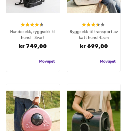
u
r
M
a
Rating:
Rating:
d
87%
73%
Hundesekk, ryggsekk til
Ryggsekk til transport av
r
hund - Svart
katt hund 45cm
a
s
kr 749,00
kr 699,00
s
t
i
l
h
u
n
d
e
b
u
r
H
u
n