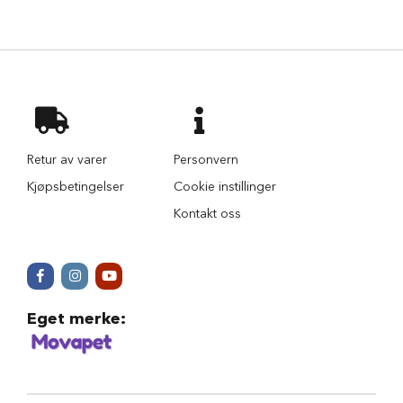
r
i
n
d
e
r
H
u
n
Retur av varer
Personvern
d
Kjøpsbetingelser
Cookie instillinger
e
h
Kontakt oss
u
s
B
i
l
Eget merke
:
u
t
s
t
y