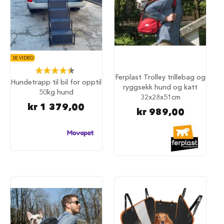
i
l
h
u
n
d
SE VIDEO
Rating:
T
Ferplast Trolley trillebag og
89%
i
Hundetrapp til bil for opptil
ryggsekk hund og katt
l
50kg hund
32x28x51cm
b
kr 1 379,00
e
kr 989,00
h
ø
r
t
i
l
h
u
n
d
e
b