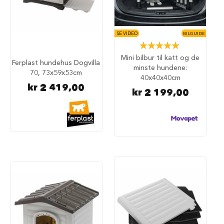
u
n
d
e
SE VIDEO
BILGUIDE
b
Rating:
u
98%
Mini bilbur til katt og de
r
Ferplast hundehus Dogvilla
t
minste hundene:
70, 73x59x53cm
i
40x40x40cm
l
kr 2 419,00
kr 2 199,00
b
i
l
S
a
m
m
e
n
l
e
g
g
b