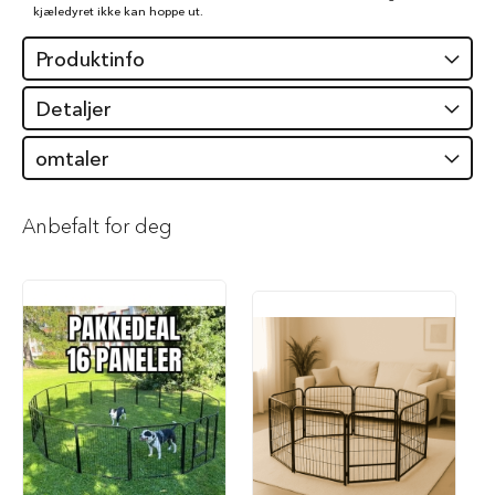
kjæledyret ikke kan hoppe ut.
i
l
h
Produktinfo
u
n
Detaljer
d
omtaler
T
y
g
g
Anbefalt for deg
e
b
e
i
n
t
i
l
h
u
n
d