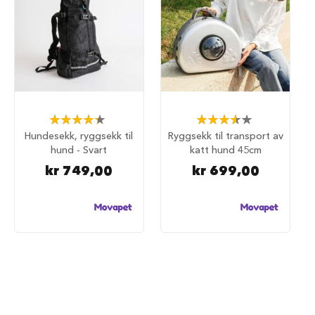
d
e
g
j
e
r
d
e
r
Rating:
Rating:
87%
73%
H
Hundesekk, ryggsekk til
Ryggsekk til transport av
u
hund - Svart
katt hund 45cm
n
kr 749,00
kr 699,00
d
e
g
j
e
r
d
e
r
o
g
g