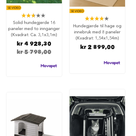
S
a
SE VIDEO
l
SE VIDEO
Rating:
g
Rating:
53%
p
Solid hundegjerde 16
84%
Hundegjerde til hage og
å
paneler med to innganger
innebruk med 8 paneler
h
(Kvadrat: Ca. 3,1x3,1m)
(Kvadrat: 1,54x1,54m)
u
kr 4 928,30
n
kr 2 899,00
d
kr 5 798,00
e
m
a
t
H
u
n
d
e
b
u
r
H