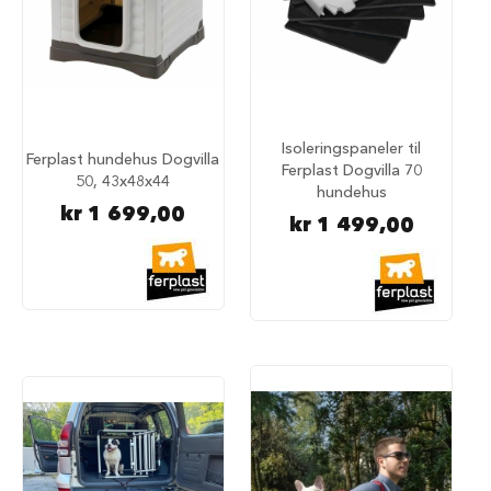
a
r
e
h
u
n
d
Isoleringspaneler til
e
Ferplast hundehus Dogvilla
Ferplast Dogvilla 70
b
50, 43x48x44
u
hundehus
r
kr 1 699,00
kr 1 499,00
T
r
a
n
s
p
o
r
t
b
u
r
t