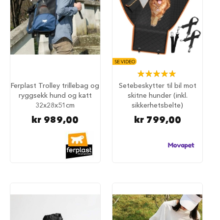
u
r
M
a
d
r
SE VIDEO
a
Rating:
s
100%
s
Ferplast Trolley trillebag og
Setebeskytter til bil mot
t
ryggsekk hund og katt
skitne hunder (inkl.
i
32x28x51cm
sikkerhetsbelte)
l
h
kr 989,00
kr 799,00
u
n
d
e
b
u
r
H
u
n