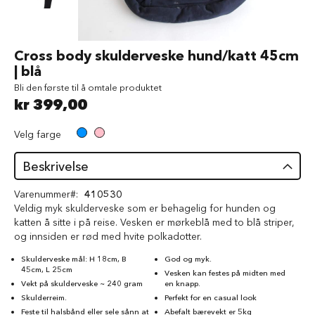
d
V
å
Gå
Cross body skulderveske hund/katt 45cm
t
til
| blå
f
begynnelsen
ô
Bli den første til å omtale produktet
av
r
kr 399,00
bildegalleri
t
i
l
Velg farge
h
u
Beskrivelse
n
d
Varenummer
410530
Veldig myk skulderveske som er behagelig for hunden og
G
katten å sitte i på reise. Vesken er mørkeblå med to blå striper,
o
og innsiden er rød med hvite polkadotter.
d
b
Skulderveske mål: H 18cm, B
God og myk.
i
45cm, L 25cm
Vesken kan festes på midten med
t
Vekt på skulderveske ~ 240 gram
en knapp.
e
Skulderreim.
Perfekt for en casual look
r
t
Feste til halsbånd eller sele sånn at
Abefalt bærevekt er 5kg